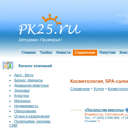
Главная
Таобао
Новости
Справочник
Попутчик
Конс
Каталог компаний
Авто - Мото
Бизнес, финансы
Косметология, SPA-сал
Домашние животные
Справочник
>
Услуги
>
Косметолог
Здоровье
Культура
Магазины
Недвижимость
«Посольство красоты»
Образование
Владивосток, Светланская, д.
Отдых и развлечения
Тел.: +7 (423) 2-600-000, +7 (
Полиграфия, реклама,
Отзывов:
0
СМИ