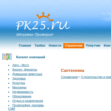
Главная
Таобао
Новости
Справочник
Попутчик
Конс
Каталог компаний
Авто - Мото
Бизнес, финансы
Сантехника
Домашние животные
Справочник
>
Строительство и ре
Здоровье
Культура
Магазины
Недвижимость
Образование
Отдых и развлечения
Полиграфия, реклама,
СМИ