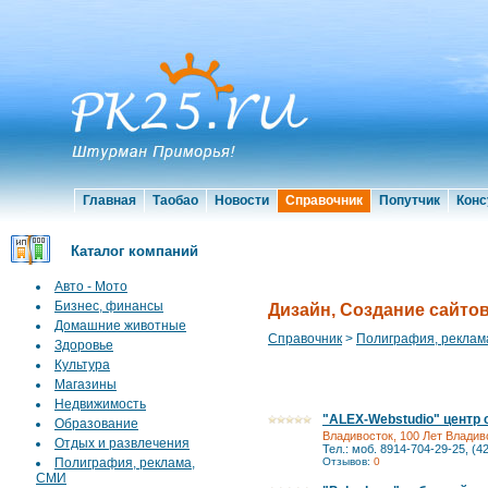
Главная
Таобао
Новости
Справочник
Попутчик
Конс
Каталог компаний
Авто - Мото
Бизнес, финансы
Дизайн, Создание сайто
Домашние животные
Справочник
>
Полиграфия, реклам
Здоровье
Культура
Магазины
Недвижимость
"ALEX-Webstudio" центр 
Образование
Владивосток, 100 Лет Владиво
Отдых и развлечения
Тел.: моб. 8914-704-29-25, (4
Полиграфия, реклама,
Отзывов:
0
СМИ