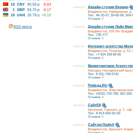
10
CNY
:
90.58 р.
-0.03
Дизайн-студия Верано
1
GBP
:
83.70 р.
-0.17
Владивосток, Набережная, д. 
10
UAH
:
26.79 р.
+0.10
Тел.: 46-20-57, 59-65-89, 504-
Отзывов:
0
RSS лента
Дизайн-студия Лайн Мик
Владивосток, 100 Лет Владиво
Тел.: 735-777
Отзывов:
0
Интернет-агентство Мол
Владивосток, Пологая, д. 53, 
Тел.: +7 924 338 68 69
Отзывов:
0
Маркетинговое Агентств
Находка, Находкинский проспе
Тел.: 8 (91) 709 0742
Отзывов:
0
Победа.RU
Владивосток, Комсомольская,
Тел.: (4232) 729-780, 452-300
Отзывов:
0
СайтЕК
Арсеньев, Горького, д. 2 , оф
Тел.: 8-914-650-92-00
Отзывов:
0
Сайтэкс/SaiteX
Владивосток, Красного Знамени
Отзывов:
9