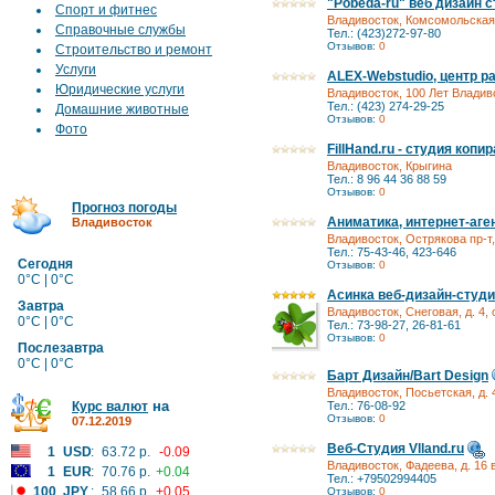
"Pobeda-ru" веб дизайн 
Спорт и фитнес
Владивосток, Комсомольская,
Справочные службы
Тел.: (423)272-97-80
Отзывов:
0
Строительство и ремонт
Услуги
ALEX-Webstudio, центр р
Юридические услуги
Владивосток, 100 Лет Владиво
Тел.: (423) 274-29-25
Домашние животные
Отзывов:
0
Фото
FillHand.ru - студия копи
Владивосток, Крыгина
Тел.: 8 96 44 36 88 59
Отзывов:
0
Прогноз погоды
Аниматика, интернет-аге
Владивосток
Владивосток, Острякова пр-т, 
Тел.: 75-43-46, 423-646
Сегодня
Отзывов:
0
0°C | 0°C
Асинка веб-дизайн-студ
Завтра
Владивосток, Снеговая, д. 4, 
0°C | 0°C
Тел.: 73-98-27, 26-81-61
Отзывов:
0
Послезавтра
0°C | 0°C
Барт Дизайн/Bart Design
Владивосток, Посьетская, д. 
на
Курс валют
Тел.: 76-08-92
Отзывов:
0
07.12.2019
Веб-Студия Vlland.ru
1
USD
:
63.72 р.
-0.09
Владивосток, Фадеева, д. 16 
1
EUR
:
70.76 р.
+0.04
Тел.: +79502994405
100
JPY
:
58.66 р.
+0.05
Отзывов:
0