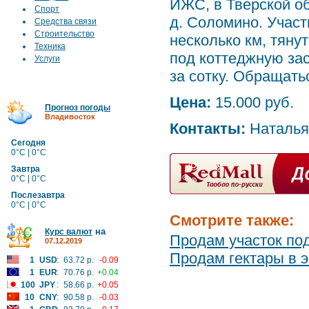
ИЖС, в Тверской об
Спорт
д. Соломино. Участ
Средства связи
Строительство
несколько км, тяну
Техника
под коттеджную зас
Услуги
за сотку. Обращать
Цена:
15.000 руб.
Прогноз погоды
Владивосток
Контакты:
Наталья
Сегодня
0°C | 0°C
Завтра
0°C | 0°C
Послезавтра
0°C | 0°C
Смотрите также:
на
Курс валют
Продам участок под
07.12.2019
Продам гектары в э
1
USD
:
63.72 р.
-0.09
1
EUR
:
70.76 р.
+0.04
100
JPY
:
58.66 р.
+0.05
10
CNY
:
90.58 р.
-0.03