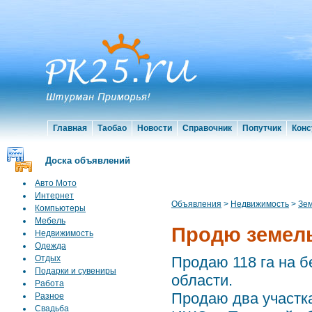
Главная
Таобао
Новости
Справочник
Попутчик
Конс
Доска объявлений
Авто Мото
Интернет
Объявления
>
Недвижимость
>
Зем
Компьютеры
Мебель
Продю земель
Недвижимость
Одежда
Отдых
Продаю 118 га на б
Подарки и сувениры
области.
Работа
Продаю два участка
Разное
Свадьба