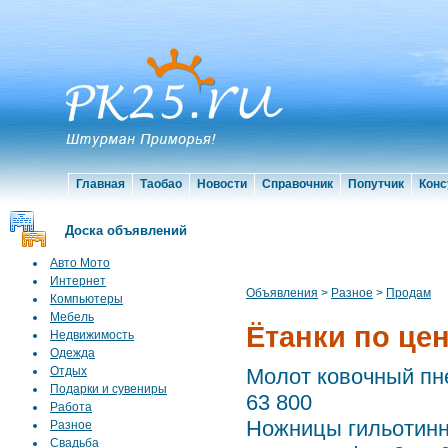
Главная
Таобао
Новости
Справочник
Попутчик
Конс
Доска объявлений
Авто Мото
Интернет
Объявления
>
Разное
>
Продам
Компьютеры
Мебель
Ётанки по це
Недвижимость
Одежда
Отдых
Молот ковочный пн
Подарки и сувениры
63 800
Работа
Ножницы гильотинн
Разное
Свадьба