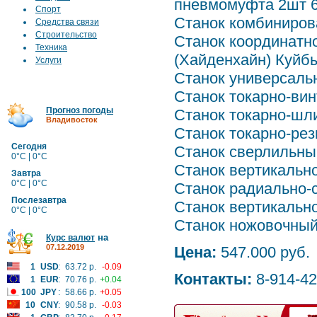
пневмомуфта 2шт 6
Спорт
Станок комбиниров
Средства связи
Строительство
Станок координатн
Техника
(Хайденхайн) Куйб
Услуги
Станок универсальн
Станок токарно-вин
Прогноз погоды
Станок токарно-шл
Владивосток
Станок токарно-ре
Сегодня
Станок сверлильны
0°C | 0°C
Станок вертикальн
Завтра
0°C | 0°C
Станок радиально-
Послезавтра
Станок вертикальн
0°C | 0°C
Станок ножовочный
на
Курс валют
07.12.2019
Цена:
547.000 руб.
1
USD
:
63.72 р.
-0.09
Контакты:
8-914-42
1
EUR
:
70.76 р.
+0.04
100
JPY
:
58.66 р.
+0.05
10
CNY
:
90.58 р.
-0.03