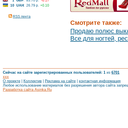
1
GBP
:
83.70 р.
-0.17
10
UAH
:
26.79 р.
+0.10
RSS лента
Смотрите также:
Продаю полюс вык
Все для ногтей, рес
Сейчас на сайте зарегистрированных пользователей: 1
из
6701
xxx
О проекте
|
Коллектив
|
Реклама на сайте
|
контактная информация
Любое использование материалов без разрешения автора сайта запре
Разработка сайта Asinka.Ru