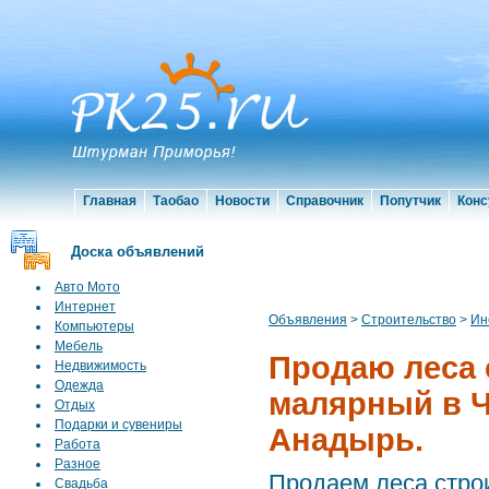
Главная
Таобао
Новости
Справочник
Попутчик
Конс
Доска объявлений
Авто Мото
Интернет
Объявления
>
Строительство
>
Ин
Компьютеры
Мебель
Продаю леса 
Недвижимость
Одежда
малярный в Ч
Отдых
Подарки и сувениры
Анадырь.
Работа
Разное
Продаем леса стро
Свадьба