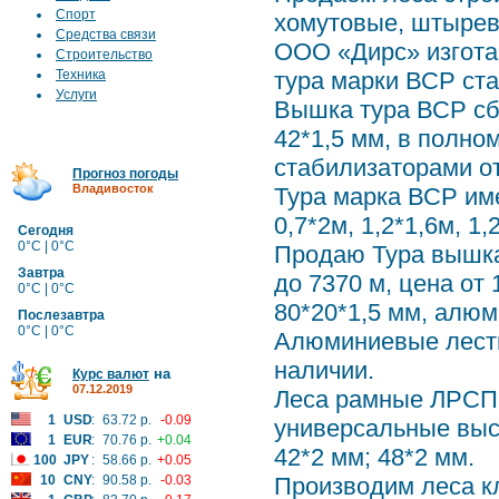
Спорт
хомутовые, штырев
Средства связи
ООО «Дирс» изгота
Строительство
Техника
тура марки ВСР ст
Услуги
Вышка тура ВСР сб
42*1,5 мм, в полно
стабилизаторами от
Прогноз погоды
Владивосток
Тура марка ВСР име
0,7*2м, 1,2*1,6м, 1,
Сегодня
0°C | 0°C
Продаю Тура вышка
Завтра
до 7370 м, цена от
0°C | 0°C
80*20*1,5 мм, алю
Послезавтра
0°C | 0°C
Алюминиевые лестн
наличии.
на
Курс валют
07.12.2019
Леса рамные ЛРСП 
1
USD
:
63.72 р.
-0.09
универсальные высо
1
EUR
:
70.76 р.
+0.04
42*2 мм; 48*2 мм.
100
JPY
:
58.66 р.
+0.05
10
CNY
:
90.58 р.
-0.03
Производим леса к