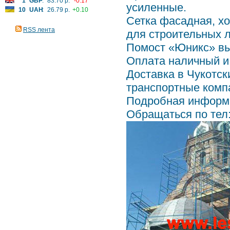
1
GBP
:
83.70 р.
-0.17
усиленные.
10
UAH
:
26.79 р.
+0.10
Сетка фасадная, х
RSS лента
для строительных л
Помост «Юникс» выс
Оплата наличный и
Доставка в Чукотск
транспортные комп
Подробная информ
Обращаться по тел