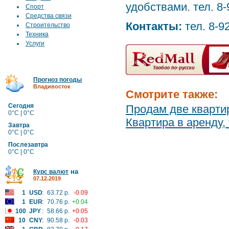
удобствами. тел. 8
Спорт
Средства связи
Контакты:
тел. 8-9
Строительство
Техника
Услуги
Прогноз погоды
Владивосток
Смотрите также:
Сегодня
Продам две кварти
0°C | 0°C
Квартира в аренду
Завтра
0°C | 0°C
Послезавтра
0°C | 0°C
на
Курс валют
07.12.2019
1
USD
:
63.72 р.
-0.09
1
EUR
:
70.76 р.
+0.04
100
JPY
:
58.66 р.
+0.05
10
CNY
:
90.58 р.
-0.03