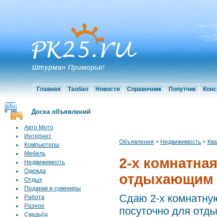
Главная
Таобао
Новости
Справочник
Попутчик
Конс
Доска объявлений
Авто Мото
Интернет
Объявления
>
Недвижимость
>
Кв
Компьютеры
Мебель
2-х комнатная
Недвижимость
Одежда
отдыхающим
Отдых
Подарки и сувениры
Сдаю 2-х комнатную
Работа
Разное
посуточно для отды
Свадьба