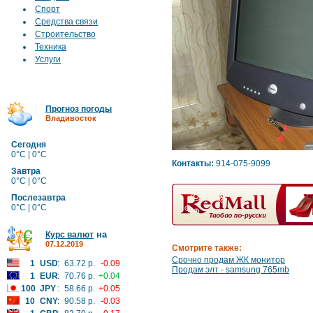
Спорт
Средства связи
Строительство
Техника
Услуги
Прогноз погоды
Владивосток
Сегодня
0°C | 0°C
Контакты:
914-075-9099
Завтра
0°C | 0°C
Послезавтра
0°C | 0°C
на
Курс валют
07.12.2019
Смотрите также:
Срочно продам ЖК монитор
1
USD
:
63.72 р.
-0.09
Продам элт - samsung 765mb
1
EUR
:
70.76 р.
+0.04
100
JPY
:
58.66 р.
+0.05
10
CNY
:
90.58 р.
-0.03