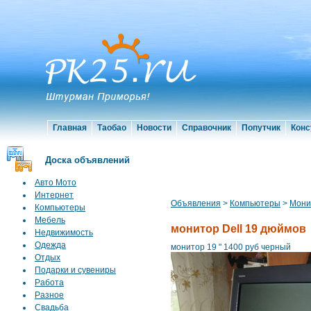
Главная
Таобао
Новости
Справочник
Попутчик
Конс
Доска объявлений
Авто Мото
Интернет
Объявления
>
Компьютеры
>
Мони
Компьютеры
Мебель
монитор Dell 19 дюймов
Недвижимость
Одежда
монитор 19 " 1400 руб черный
Отдых
Подарки и сувениры
Работа
Разное
Свадьба