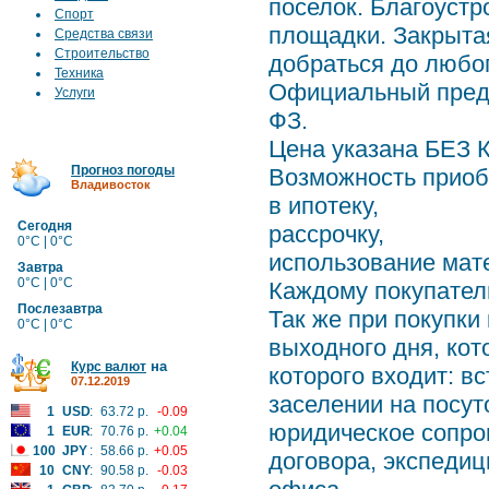
поселок. Благоустр
Спорт
площадки. Закрытая
Средства связи
Строительство
добраться до любог
Техника
Официальный предс
Услуги
ФЗ.
Цена указана БЕЗ
Прогноз погоды
Возможность приоб
Владивосток
в ипотеку,
Сегодня
рассрочку,
0°C | 0°C
использование мате
Завтра
0°C | 0°C
Каждому покупателю
Послезавтра
Так же при покупки
0°C | 0°C
выходного дня, ко
на
Курс валют
которого входит: в
07.12.2019
заселении на посут
1
USD
:
63.72 р.
-0.09
юридическое сопро
1
EUR
:
70.76 р.
+0.04
100
JPY
:
58.66 р.
+0.05
договора, экспедиц
10
CNY
:
90.58 р.
-0.03