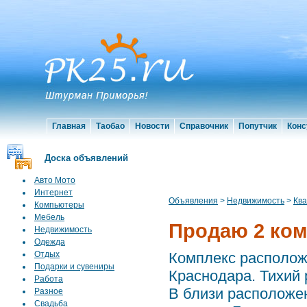
Главная
Таобао
Новости
Справочник
Попутчик
Конс
Доска объявлений
Авто Мото
Интернет
Объявления
>
Недвижимость
>
Кв
Компьютеры
Мебель
Продаю 2 ком.
Недвижимость
Одежда
Отдых
Комплекс располож
Подарки и сувениры
Краснодара. Тихий 
Работа
В близи расположе
Разное
Свадьба