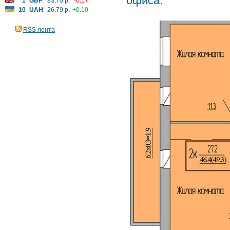
офиса.
1
GBP
:
83.70 р.
-0.17
10
UAH
:
26.79 р.
+0.10
RSS лента