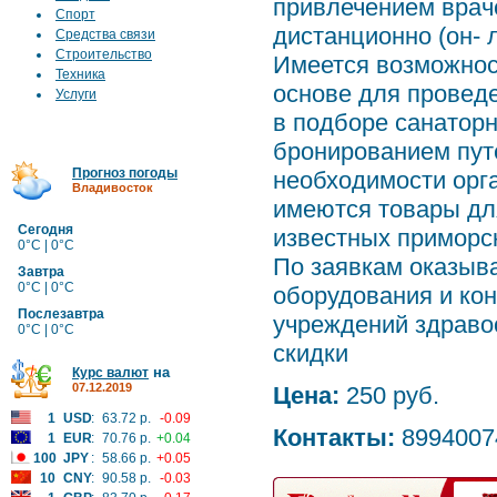
привлечением враче
Спорт
дистанционно (он- 
Средства связи
Строительство
Имеется возможнос
Техника
основе для провед
Услуги
в подборе санаторн
бронированием путе
Прогноз погоды
необходимости орг
Владивосток
имеются товары дл
Сегодня
известных приморс
0°C | 0°C
По заявкам оказыв
Завтра
0°C | 0°C
оборудования и ко
Послезавтра
учреждений здраво
0°C | 0°C
скидки
на
Курс валют
07.12.2019
Цена:
250 руб.
1
USD
:
63.72 р.
-0.09
Контакты:
8994007
1
EUR
:
70.76 р.
+0.04
100
JPY
:
58.66 р.
+0.05
10
CNY
:
90.58 р.
-0.03