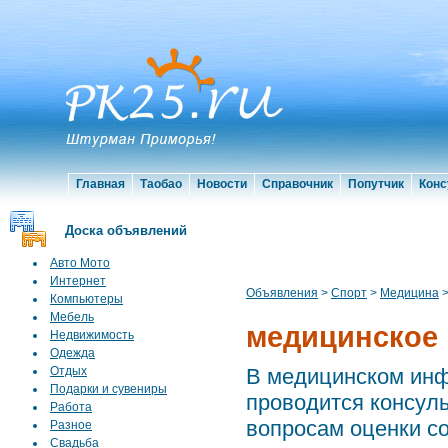
Главная
Таобао
Новости
Справочник
Попутчик
Конс
Доска объявлений
Авто Мото
Интернет
Объявления
>
Спорт
>
Медицина
Компьютеры
Мебель
медицинское 
Недвижимость
Одежда
Отдых
В медицинском инф
Подарки и сувениры
проводится консул
Работа
вопросам оценки со
Разное
Свадьба