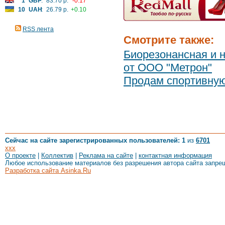
1
GBP
:
83.70 р.
-0.17
10
UAH
:
26.79 р.
+0.10
RSS лента
Смотрите также:
Биорезонансная и 
от ООО "Метрон"
Продам спортивную
Сейчас на сайте зарегистрированных пользователей: 1
из
6701
xxx
О проекте
|
Коллектив
|
Реклама на сайте
|
контактная информация
Любое использование материалов без разрешения автора сайта запре
Разработка сайта Asinka.Ru