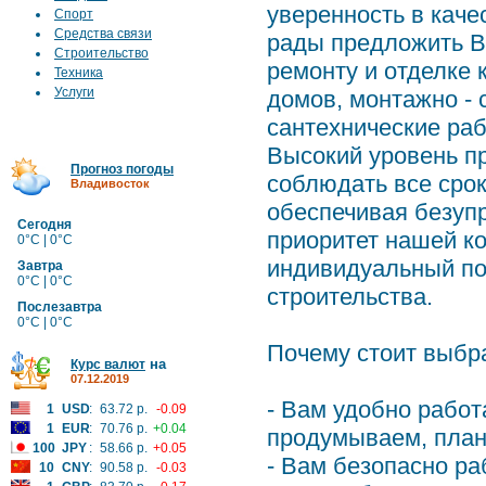
уверенность в кач
Спорт
Средства связи
рады предложить В
Строительство
ремонту и отделке 
Техника
Услуги
домов, монтажно -
сантехнические раб
Высокий уровень п
Прогноз погоды
соблюдать все срок
Владивосток
обеспечивая безуп
Сегодня
приоритет нашей ко
0°C | 0°C
индивидуальный по
Завтра
0°C | 0°C
строительства.
Послезавтра
0°C | 0°C
Почему стоит выбра
на
Курс валют
07.12.2019
- Вам удобно работ
1
USD
:
63.72 р.
-0.09
1
EUR
:
70.76 р.
+0.04
продумываем, план
100
JPY
:
58.66 р.
+0.05
- Вам безопасно ра
10
CNY
:
90.58 р.
-0.03