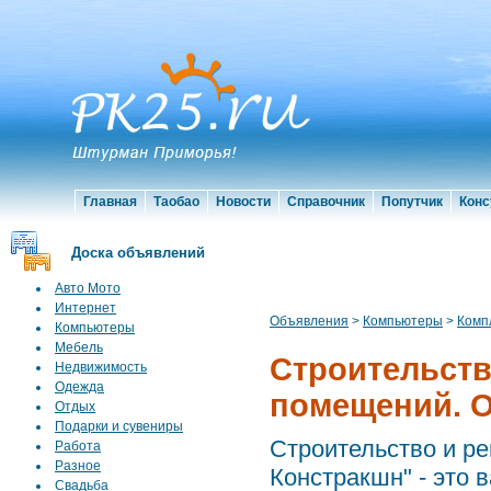
Главная
Таобао
Новости
Справочник
Попутчик
Конс
Доска объявлений
Авто Мото
Интернет
Объявления
>
Компьютеры
>
Комп
Компьютеры
Мебель
Строительство
Недвижимость
Одежда
помещений. 
Отдых
Подарки и сувениры
Строительство и ре
Работа
Разное
Констракшн" - это 
Свадьба