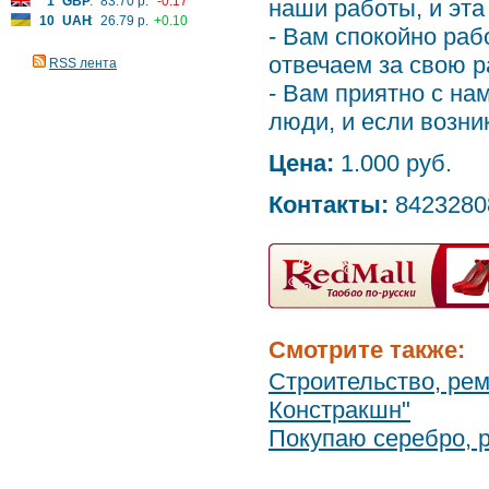
1
GBP
:
83.70 р.
-0.17
наши работы, и эта
10
UAH
:
26.79 р.
+0.10
- Вам спокойно раб
отвечаем за свою р
RSS лента
- Вам приятно с на
люди, и если возни
Цена:
1.000 руб.
Контакты:
8423280
Смотрите также:
Строительство, рем
Констракшн"
Покупаю серебро, р