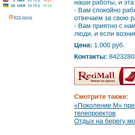
1
GBP
:
83.70 р.
-0.17
наши работы, и эта
10
UAH
:
26.79 р.
+0.10
- Вам спокойно раб
отвечаем за свою р
RSS лента
- Вам приятно с на
люди, и если возни
Цена:
1.000 руб.
Контакты:
8423280
Смотрите также:
«Поколение М» пре
телепроектов
Отдых на берегу мо