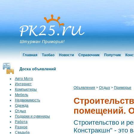
Главная
Таобао
Новости
Справочник
Попутчик
Конс
Доска объявлений
Авто Мото
Интернет
Объявления
>
Отдых
>
Приморье
Компьютеры
Мебель
Строительство
Недвижимость
Одежда
помещений. 
Отдых
Подарки и сувениры
Строительство и ре
Работа
Разное
Констракшн" - это 
Свадьба