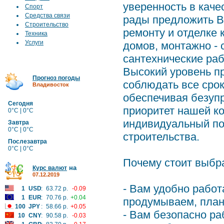
уверенность в кач
Спорт
Средства связи
рады предложить В
Строительство
ремонту и отделке 
Техника
Услуги
домов, монтажно -
сантехнические раб
Высокий уровень п
Прогноз погоды
соблюдать все срок
Владивосток
обеспечивая безуп
Сегодня
приоритет нашей ко
0°C | 0°C
индивидуальный по
Завтра
0°C | 0°C
строительства.
Послезавтра
0°C | 0°C
Почему стоит выбра
на
Курс валют
07.12.2019
- Вам удобно работ
1
USD
:
63.72 р.
-0.09
1
EUR
:
70.76 р.
+0.04
продумываем, план
100
JPY
:
58.66 р.
+0.05
- Вам безопасно ра
10
CNY
:
90.58 р.
-0.03