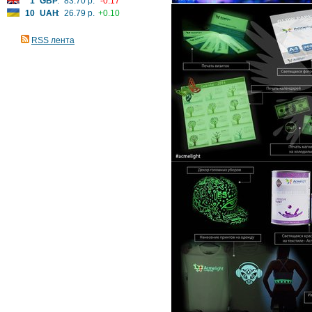
1
GBP
:
83.70 р.
-0.17
10
UAH
:
26.79 р.
+0.10
RSS лента