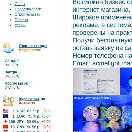
Возможен бизнес о
Спорт
интернет магазина.
Средства связи
Строительство
Широкое применение
Техника
рекламе, в системах
Услуги
проверены на прак
Получи бесплатную
Прогноз погоды
оставь заявку на са
Владивосток
Номер телефона наш
Сегодня
Email: acmelight.m
0°C | 0°C
Завтра
0°C | 0°C
Послезавтра
0°C | 0°C
на
Курс валют
07.12.2019
1
USD
:
63.72 р.
-0.09
1
EUR
:
70.76 р.
+0.04
100
JPY
:
58.66 р.
+0.05
10
CNY
:
90.58 р.
-0.03