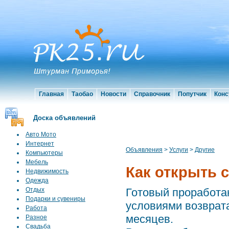
Главная
Таобао
Новости
Справочник
Попутчик
Конс
Доска объявлений
Авто Мото
Интернет
Объявления
>
Услуги
>
Другие
Компьютеры
Мебель
Как открыть 
Недвижимость
Одежда
Отдых
Готовый проработа
Подарки и сувениры
условиями возврата
Работа
месяцев.
Разное
Свадьба