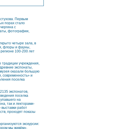
астухова. Первым
ых порах стало
чергина с
наты, фотографии,
ткрыто четыре зала, в
и, флоры и фауны,
регионе 100-200 лет
е традиции учреждения,
 древние экспонаты,
 музея оказали большую
, современность» и
оления поселка
2135 экспонатов,
еведения поселка
 упавшего на
на, так и лекторами-
е выставки работ
ств, проходят показы
организуются экскурсии:
тором мы живём»,