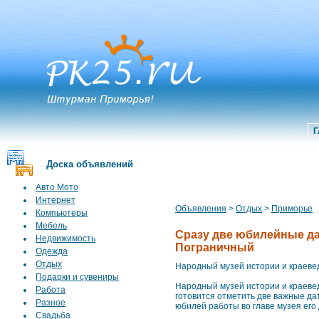
Г
Доска объявлений
Авто Мото
Интернет
Объявления
>
Отдых
>
Приморье
Компьютеры
Мебель
Сразу две юбилейные да
Недвижимость
Пограничный
Одежда
Отдых
Народный музей истории и краеве
Подарки и сувениры
Народный музей истории и краеве
Работа
готовится отметить две важные да
Разное
юбилей работы во главе музея его
Свадьба