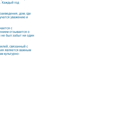
. Каждый год
аеведения, дом, где
 учатся уважению и
чается с
ением отзывается о
ы не был забыт ни один
билей, связанный с
ения является важным
м культурно-