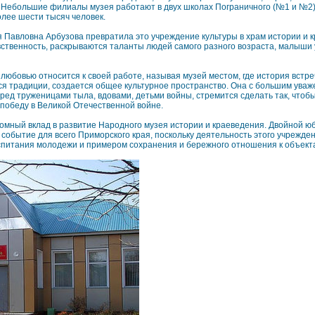
. Небольшие филиалы музея работают в двух школах Пограничного (№1 и №2)
лее шести тысяч человек.
Павловна Арбузова превратила это учреждение культуры в храм истории и кр
авственность, раскрываются таланты людей самого разного возраста, малыши
любовью относится к своей работе, называя музей местом, где история встре
я традиции, создается общее культурное пространство. Она с большим уваж
ред труженицами тыла, вдовами, детьми войны, стремится сделать так, чтоб
с победу в Великой Отечественной войне.
омный вклад в развитие Народного музея истории и краеведения. Двойной ю
 событие для всего Приморского края, поскольку деятельность этого учрежд
спитания молодежи и примером сохранения и бережного отношения к объекта