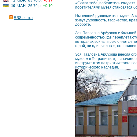
1
GBP
:
83.70 р.
-0.17
«Слава тебе, победитель солдат»
10
UAH
:
26.79 р.
+0.10
посетителями музея становятся бо
Нынешний руководитель музея Зоя 
RSS лента
живут духовность, творчество, нр
доброте.
Зоя Павловна Арбузова с большой 
современностью, где переплетаютс
ветеранах войны, преклоняется пе
герой, ни один человек, кто прине
Зоя Павловна Арбузова внесла огр
музеем в Пограничном, – значимое
инструментом патриотического во
исторического наследия.