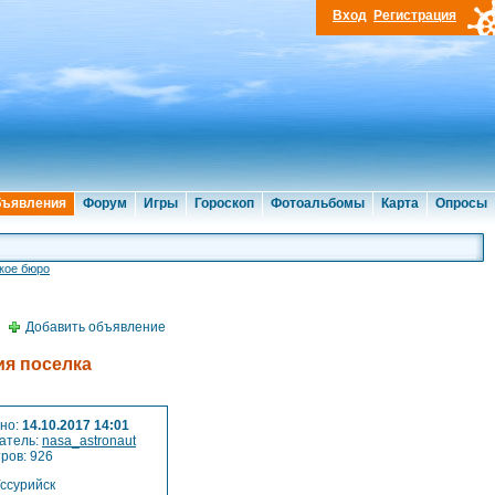
Вход
Регистрация
ъявления
Форум
Игры
Гороскоп
Фотоальбомы
Карта
Опросы
кое бюро
Добавить объявление
ия поселка
но:
14.10.2017 14:01
атель:
nasa_astronaut
ров: 926
ссурийск