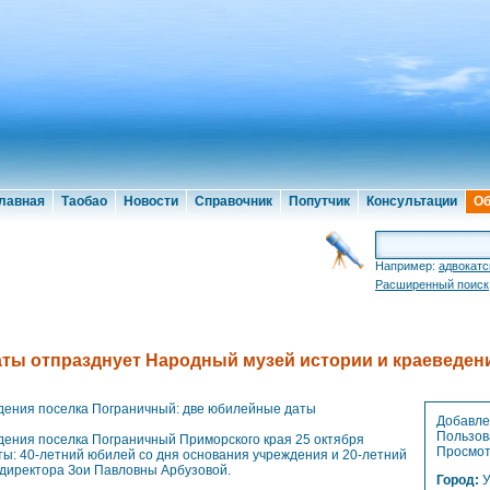
лавная
Таобао
Новости
Справочник
Попутчик
Консультации
Об
Например:
адвокатс
Расширенный поиск
ты отпразднует Народный музей истории и краеведен
дения поселка Пограничный: две юбилейные даты
Добавле
Пользов
дения поселка Пограничный Приморского края 25 октября
Просмот
ты: 40-летний юбилей со дня основания учреждения и 20-летний
 директора Зои Павловны Арбузовой.
Город:
У