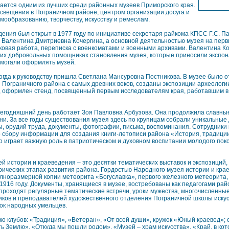
ается одним из лучших среди районных музеев Приморского края.
освещения в Пограничном районе, центром организации досуга и
мообразованию, творчеству, искусству и ремеслам.
ения был открыт в 1977 году по инициативе секретаря райкома КПСС Г.С. П
 Валентина Дмитриевна Кочергина, а основной деятельностью музея на перв
ковая работа, переписка с военкоматами и военными архивами. Валентина Ко
гих добровольных помощниках становления музея, которые приносили экспо
омогали оформлять музей.
огда к руководству пришла Светлана Мансуровна Постникова. В музее было о
 Пограничного района с самых древних веков, созданы экспозиции археологи
, оформлен стенд, посвященный первым исследователям края, работавшим в 
 сегодняшний день работает Зоя Павловна Арбузова. Она продолжила славны
ни. За все годы существования музея здесь по крупицам собрали уникальные
, орудий труда, документы, фотографии, письма, воспоминания. Сотрудники
 сбору информации для создания книги-летописи района «История, традиции
то играет важную роль в патриотическом и духовном воспитании молодого пок
 истории и краеведения – это десятки тематических выставок и экспозиций, 
ических этапах развития района. Гордостью Народного музея истории и кра
лноразмерной копии метеорита «Богуславка», первого железного метеорита,
916 году. Документы, хранящиеся в музее, востребованы как педагогами райо
проходят регулярные тематические встречи, уроки мужества, многочисленны
иков и преподавателей художественного отделения Пограничной школы искус
ок народных умельцев.
ко клубов: «Традиция», «Ветеран», «От всей души», кружок «Юный краевед»; 
ь Землю», «Откуда мы пошли родом», «Музей – храм искусства», «Край, в ко