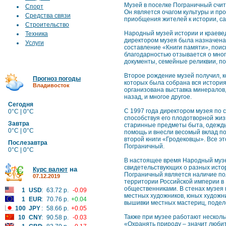
Музей в поселке Пограничный счит
Спорт
Он является очагом культуры и пр
Средства связи
приобщения жителей к истории, са
Строительство
Народный музей истории и краевед
Техника
директором музея была назначена
Услуги
составление «Книги памяти», поис
благодарностью отзывается о мно
документы, семейные реликвии, п
Второе рождение музей получил, к
Прогноз погоды
которых была собрана вся история
Владивосток
организована выставка минералов
назад, и многое другое.
Сегодня
С 1997 года директором музея по
0°C | 0°C
способствуя его плодотворной жиз
Завтра
старинные предметы быта, одежды
0°C | 0°C
помощь и внесли весомый вклад по
второй книги «Гродековцы». Все э
Послезавтра
Пограничный.
0°C | 0°C
В настоящее время Народный музей
свидетельствующих о разных истор
на
Курс валют
Пограничный является наличие по
07.12.2019
территории Российской империи в 1
общественниками. В стенах музея 
1
USD
:
63.72 р.
-0.09
местных художников, юных художн
1
EUR
:
70.76 р.
+0.04
вышивки местных мастериц, подел
100
JPY
:
58.66 р.
+0.05
Также при музее работают несколь
10
CNY
:
90.58 р.
-0.03
«Охранять природу – значит любит