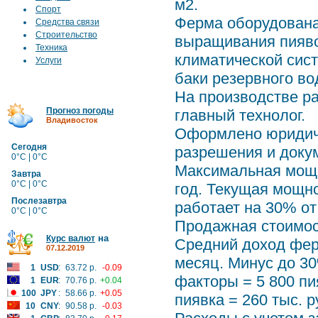
м2.
Спорт
Ферма оборудована
Средства связи
Строительство
выращивания пияво
Техника
климатической сис
Услуги
баки резервного в
На производстве ра
Прогноз погоды
главный технолог.
Владивосток
Оформлено юридич
Сегодня
разрешения и доку
0°C | 0°C
Максимальная мощно
Завтра
0°C | 0°C
год. Текущая мощно
Послезавтра
работает на 30% о
0°C | 0°C
Продажная стоимост
на
Курс валют
Средний доход ферм
07.12.2019
месяц. Минус до 3
1
USD
:
63.72 р.
-0.09
факторы = 5 800 пия
1
EUR
:
70.76 р.
+0.04
100
JPY
:
58.66 р.
+0.05
пиявка = 260 тыс. р
10
CNY
:
90.58 р.
-0.03