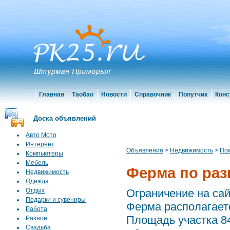
Главная
Таобао
Новости
Справочник
Попутчик
Конс
Доска объявлений
Авто Мото
Интернет
Объявления
>
Недвижимость
>
По
Компьютеры
Мебель
Ферма по раз
Недвижимость
Одежда
Отдых
Ограничение на сайт
Подарки и сувениры
Ферма располагает
Работа
Площадь участка 8
Разное
Свадьба