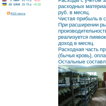
Расходы с учетом з
1
GBP
:
83.70 р.
-0.17
10
UAH
:
26.79 р.
+0.10
расходных материал
руб. в месяц.
RSS лента
Чистая прибыль в с
При расширении ры
производительность 
реализуется пиявок 
доход в месяц.
Расходная часть пр
(бычья кровь), опл
Остальные составл