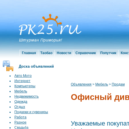
Главная
Таобао
Новости
Справочник
Попутчик
Конс
Доска объявлений
Авто Мото
Интернет
Объявления
>
Мебель
>
Продам
Компьютеры
Мебель
Офисный див
Недвижимость
Одежда
Отдых
Подарки и сувениры
Работа
Уважаемые покупат
Разное
Свадьба