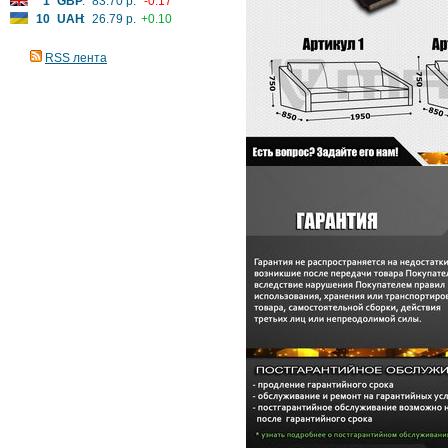
1
GBP
:
83.70 р.
-0.17
10
UAH
:
26.79 р.
+0.10
RSS лента