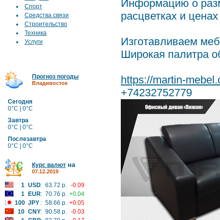
Информацию о разм
Спорт
расцветках и цена
Средства связи
Строительство
Техника
Изготавливаем меб
Услуги
Широкая палитра о
Прогноз погоды
https://martin-mebe
Владивосток
+74232752779
Сегодня
0°C | 0°C
Завтра
0°C | 0°C
Послезавтра
0°C | 0°C
на
Курс валют
07.12.2019
1
USD
:
63.72 р.
-0.09
1
EUR
:
70.76 р.
+0.04
100
JPY
:
58.66 р.
+0.05
10
CNY
:
90.58 р.
-0.03