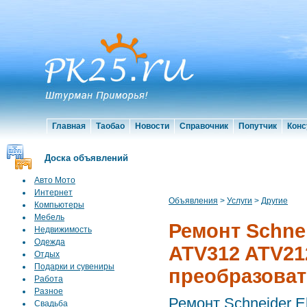
Главная
Таобао
Новости
Справочник
Попутчик
Конс
Доска объявлений
Авто Мото
Интернет
Объявления
>
Услуги
>
Другие
Компьютеры
Мебель
Ремонт Schnei
Недвижимость
Одежда
ATV312 ATV21
Отдых
Подарки и сувениры
преобразоват
Работа
Разное
Ремонт Schneider El
Свадьба