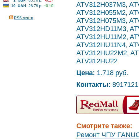
1
GBP
:
83.70 р.
-0.17
ATV312H037M3, AT
10
UAH
:
26.79 р.
+0.10
ATV312H055M2, AT
RSS лента
ATV312H075M3, AT
ATV312HD11M3, AT
ATV312HU11M2, AT
ATV312HU11N4, AT
ATV312HU22M2, A
ATV312HU22
Цена:
1.718 руб.
Контакты:
8917121
Смотрите также:
Ремонт ЧПУ FANUC 