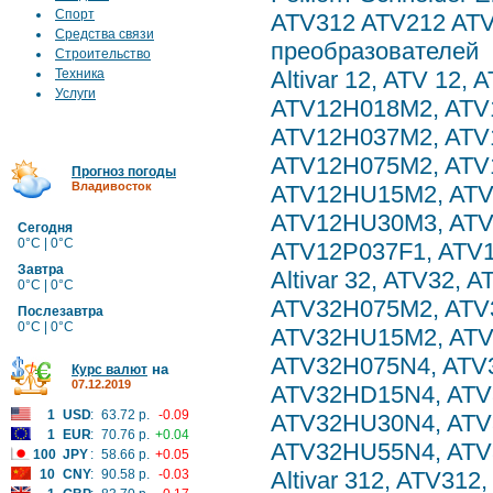
Спорт
ATV312 ATV212 ATV
Средства связи
преобразователей
Строительство
Техника
Altivar 12, ATV 12,
Услуги
ATV12H018M2, ATV
ATV12H037M2, ATV
ATV12H075M2, ATV
Прогноз погоды
Владивосток
ATV12HU15M2, ATV
ATV12HU30M3, AT
Сегодня
0°C | 0°C
ATV12P037F1, ATV
Завтра
Altivar 32, ATV32
0°C | 0°C
ATV32H075M2, ATV
Послезавтра
0°C | 0°C
ATV32HU15M2, ATV
ATV32H075N4, ATV
на
Курс валют
07.12.2019
ATV32HD15N4, ATV
1
USD
:
63.72 р.
-0.09
ATV32HU30N4, ATV
1
EUR
:
70.76 р.
+0.04
ATV32HU55N4, ATV
100
JPY
:
58.66 р.
+0.05
10
CNY
:
90.58 р.
-0.03
Altivar 312, ATV3