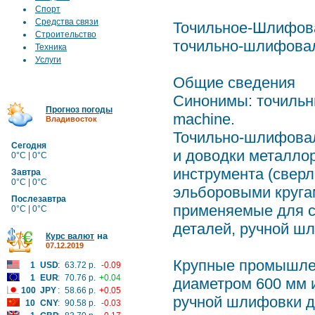
Спорт
Средства связи
Точильное-Шлифова
Строительство
точильно-шлифовал
Техника
Услуги
Общие сведения
Синонимы: точильны
Прогноз погоды
machine.
Владивосток
Точильно-шлифовал
Сегодня
и доводки металло
0°C | 0°C
инструмента (сверл
Завтра
0°C | 0°C
эльборовыми круга
Послезавтра
применяемые для сн
0°C | 0°C
деталей, ручной ш
на
Курс валют
07.12.2019
Крупные промышлен
1
USD
:
63.72 р.
-0.09
1
EUR
:
70.76 р.
+0.04
диаметром 600 мм 
100
JPY
:
58.66 р.
+0.05
ручной шлифовки де
10
CNY
:
90.58 р.
-0.03