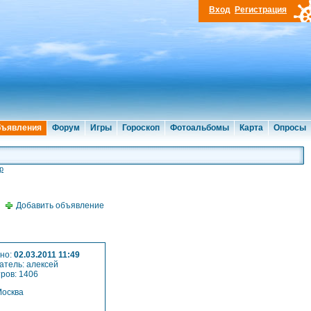
Вход
Регистрация
ъявления
Форум
Игры
Гороскоп
Фотоальбомы
Карта
Опросы
р
Добавить объявление
но:
02.03.2011 11:49
атель: алексей
ров: 1406
осква