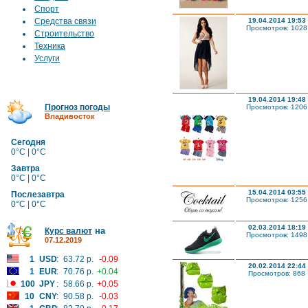
Спорт
Средства связи
19.04.2014 19:53
Просмотров: 1028
Строительство
Техника
Услуги
19.04.2014 19:48
Прогноз погоды
Просмотров: 1206
Владивосток
Сегодня
0°C | 0°C
Завтра
0°C | 0°C
15.04.2014 03:55
Послезавтра
Просмотров: 1256
0°C | 0°C
02.03.2014 18:19
на
Курс валют
Просмотров: 1498
07.12.2019
1
USD
:
63.72 р.
-0.09
20.02.2014 22:44
1
EUR
:
70.76 р.
+0.04
Просмотров: 868
100
JPY
:
58.66 р.
+0.05
10
CNY
:
90.58 р.
-0.03