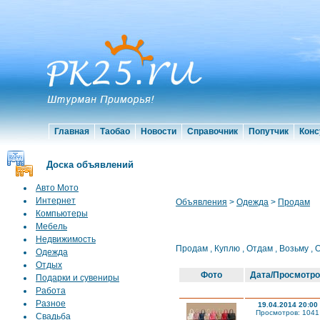
Главная
Таобао
Новости
Справочник
Попутчик
Конс
Доска объявлений
Авто Мото
Интернет
Объявления
>
Одежда
>
Продам
Компьютеры
Мебель
Недвижимость
Продам
,
Куплю
,
Отдам
,
Возьму
,
Одежда
Отдых
Фото
Дата/Просмотро
Подарки и сувениры
Работа
Разное
19.04.2014 20:00
Просмотров: 1041
Свадьба