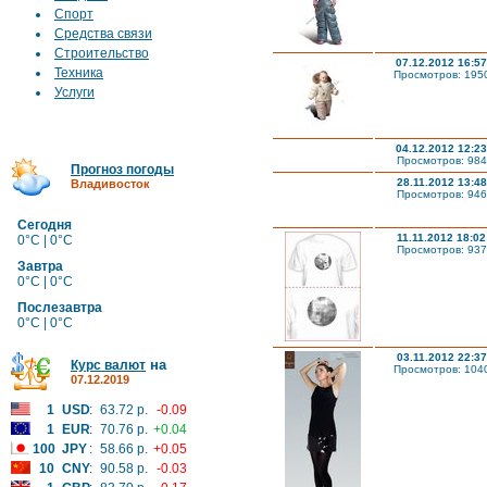
Спорт
Средства связи
Строительство
07.12.2012 16:57
Техника
Просмотров: 195
Услуги
04.12.2012 12:23
Просмотров: 984
Прогноз погоды
28.11.2012 13:48
Владивосток
Просмотров: 946
Сегодня
11.11.2012 18:02
0°C | 0°C
Просмотров: 937
Завтра
0°C | 0°C
Послезавтра
0°C | 0°C
03.11.2012 22:37
на
Курс валют
Просмотров: 104
07.12.2019
1
USD
:
63.72 р.
-0.09
1
EUR
:
70.76 р.
+0.04
100
JPY
:
58.66 р.
+0.05
10
CNY
:
90.58 р.
-0.03