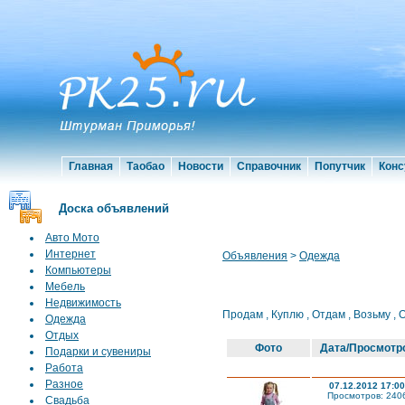
Главная
Таобао
Новости
Справочник
Попутчик
Конс
Доска объявлений
Авто Мото
Интернет
Объявления
>
Одежда
Компьютеры
Мебель
Недвижимость
Продам
,
Куплю
,
Отдам
,
Возьму
,
Одежда
Отдых
Фото
Дата/Просмотр
Подарки и сувениры
Работа
Разное
07.12.2012 17:00
Просмотров: 240
Свадьба