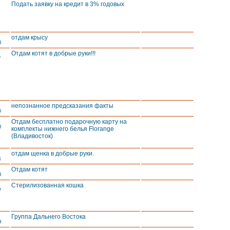
Подать заявку на кредит в 3% годовых
отдам крысу
3
Отдам котят в добрые руки!!!
7
непознанное предсказания факты
5
Отдам бесплатно подарочную карту на
8
комплекты нижнего белья Florange
(Владивосток)
отдам щенка в добрые руки.
1
Отдам котят
8
Стерилизованная кошка
7
Группа Дальнего Востока
9