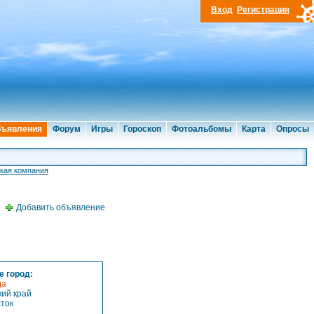
Вход
Регистрация
ъявления
Форум
Игры
Гороскоп
Фотоальбомы
Карта
Опросы
кая компания
Добавить объявление
 город:
да
ий край
ток