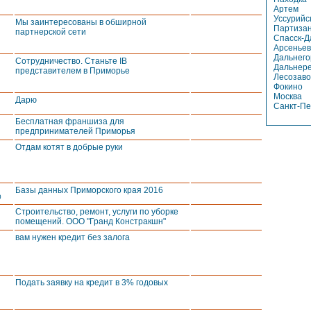
Артем
Уссурийс
Мы заинтересованы в обширной
Партизан
партнерской сети
Спасск-Д
Арсеньев
Дальнего
Сотрудничество. Станьте IB
Дальнере
представителем в Приморье
Лесозаво
Фокино
Москва
Дарю
Санкт-Пе
Бесплатная франшиза для
предпринимателей Приморья
Отдам котят в добрые руки
Базы данных Приморского края 2016
0
Строительство, ремонт, услуги по уборке
помещений. ООО "Гранд Констракшн"
вам нужен кредит без залога
Подать заявку на кредит в 3% годовых