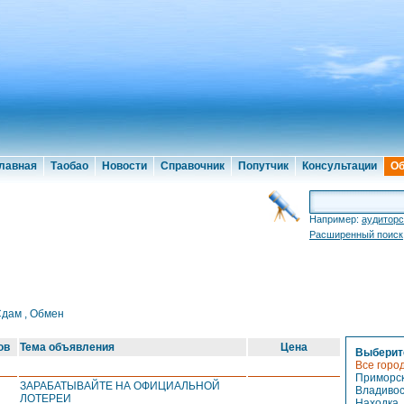
лавная
Таобао
Новости
Справочник
Попутчик
Консультации
Об
Например:
аудиторс
Расширенный поиск
Сдам
,
Обмен
ов
Тема объявления
Цена
Выберите
Все горо
Приморск
ЗАРАБАТЫВАЙТЕ НА ОФИЦИАЛЬНОЙ
Владивос
ЛОТЕРЕИ
Находка