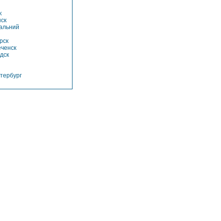
к
ск
альний
рск
ченск
дск
тербург