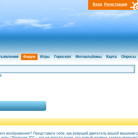
Вход
Регистрация
ъявления
Форум
Игры
Гороскоп
Фотоальбомы
Карта
Опросы
р
шего воображения? Представьте себе, как ревущий двигатель вашей машинки 
 игры "Дронщик 3D" – это не просто гонки, это новый уровень захватывающег