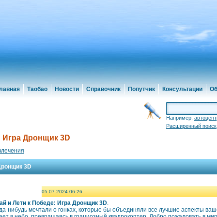
лавная
Таобао
Новости
Справочник
Попутчик
Консультации
Об
Например:
автоцент
Расширенный поиск
: Игра Дронщик 3D
влечения
 Дронщик 3D
05.07.2024 06:26
ай и Лети к Победе: Игра Дронщик 3D
.
гда-нибудь мечтали о гонках, которые бы объединяли все лучшие аспекты ва
ет в небо, превращаясь в грациозный квадрокоптер. Добро пожаловать в мир