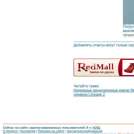
Погру
макси
лучший
Добавлять ответы могут только за
Читайте также:
Надежные лицензионные ключи St
сервера Lineage 2
Сейчас на сайте зарегистрированных пользователей: 0
из
6701
О проекте
|
Коллектив
|
Реклама на сайте
|
контактная информация