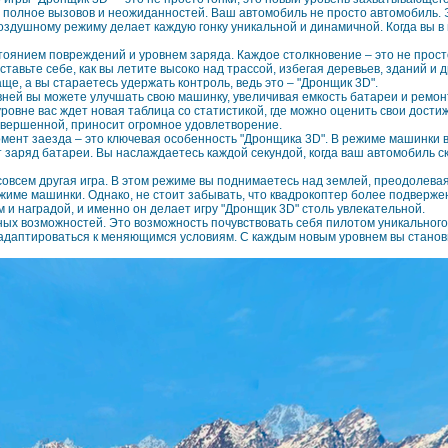
 полное вызовов и неожиданностей. Ваш автомобиль не просто автомобиль. 
оздушному режиму делает каждую гонку уникальной и динамичной. Когда вы 
тоянием повреждений и уровнем заряда. Каждое столкновение – это не прост
авьте себе, как вы летите высоко над трассой, избегая деревьев, зданий и 
е, а вы стараетесь удержать контроль, ведь это – "Дронщик 3D".
ней вы можете улучшать свою машинку, увеличивая емкость батареи и ремон
овне вас ждет новая таблица со статистикой, где можно оценить свои достиж
совершенной, приносит огромное удовлетворение.
ент заезда – это ключевая особенность "Дронщика 3D". В режиме машинки в
аряд батареи. Вы наслаждаетесь каждой секундой, когда ваш автомобиль ско
совсем другая игра. В этом режиме вы поднимаетесь над землей, преодолева
жиме машинки. Однако, не стоит забывать, что квадрокоптер более подверж
 и наградой, и именно он делает игру "Дронщик 3D" столь увлекательной.
оятных возможностей. Это возможность почувствовать себя пилотом уникально
адаптироваться к меняющимся условиям. С каждым новым уровнем вы станови