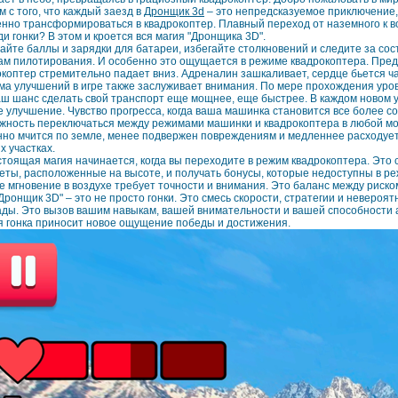
 с того, что каждый заезд в
Дронщик 3d
– это непредсказуемое приключение,
енно трансформироваться в квадрокоптер. Плавный переход от наземного к в
и гонки? В этом и кроется вся магия "Дронщика 3D".
айте баллы и зарядки для батареи, избегайте столкновений и следите за сос
м пилотирования. И особенно это ощущается в режиме квадрокоптера. Предст
коптер стремительно падает вниз. Адреналин зашкаливает, сердце бьется чащ
ма улучшений в игре также заслуживает внимания. По мере прохождения уров
ш шанс сделать свой транспорт еще мощнее, еще быстрее. В каждом новом ур
е улучшение. Чувство прогресса, когда ваша машинка становится все более 
жность переключаться между режимами машинки и квадрокоптера в любой мом
нно мчится по земле, менее подвержен повреждениям и медленнее расходует з
х участках.
стоящая магия начинается, когда вы переходите в режим квадрокоптера. Это 
еты, расположенные на высоте, и получать бонусы, которые недоступны в ре
 мгновение в воздухе требует точности и внимания. Это баланс между риском
Дронщик 3D" – это не просто гонки. Это смесь скорости, стратегии и невер
ады. Это вызов вашим навыкам, вашей внимательности и вашей способности 
я гонка приносит новое ощущение победы и достижения.