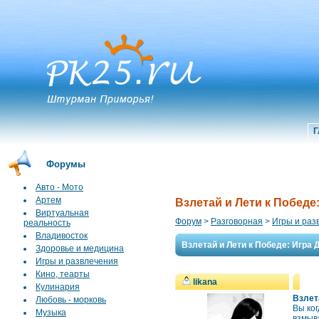
Г
Форумы
Авто - Мото
Артем
Взлетай и Лети к Победе
Виртуальная
Форум
>
Разговорная
>
Игры и раз
реальность
Владивосток
Взлетай и Лети к Победе: Игра
Здоровье и медицина
Игры и развлечения
Кино, теарты
likana
Кулинария
Взлет
Любовь - морковь
Вы ко
Музыка
взмыва