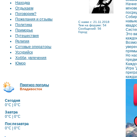
Находка
Начнем
Отдыхаем
мгнов
посред
Поговорим?
Собир
Пожелания и отзывы
навыка
C нами с: 21.11.2018
Политика
квадро
Тем на форуме: 54
Сообщений: 56
Систе
Приморье
Город:
Это ва
Путешествия
каждо
Религия
Возмо
Сотовые операторы
увере
прямы
Уссурийск
Но на
Хобби, увлечения
предм
Юмор
Каждое
Игра "
прегр
кажда
Прогноз погоды
Владивосток
Сегодня
0°C | 0°C
Завтра
0°C | 0°C
Послезавтра
0°C | 0°C