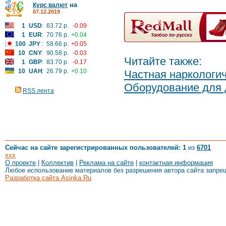
на
Курс валют
07.12.2019
1
USD
:
63.72 р.
-0.09
1
EUR
:
70.76 р.
+0.04
100
JPY
:
58.66 р.
+0.05
10
CNY
:
90.58 р.
-0.03
Читайте также:
1
GBP
:
83.70 р.
-0.17
10
UAH
:
26.79 р.
+0.10
Частная наркологич
Оборудование для 
RSS лента
Сейчас на сайте зарегистрированных пользователей: 1
из
6701
xxx
О проекте
|
Коллектив
|
Реклама на сайте
|
контактная информация
Любое использование материалов без разрешения автора сайта запре
Разработка сайта Asinka.Ru