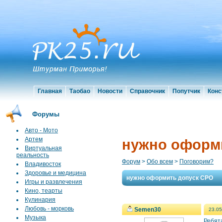
Главная
Таобао
Новости
Справочник
Попутчик
Конс
Форумы
Авто - Мото
Артем
нужно оформ
Виртуальная
реальность
Форум
>
Обо всем
>
Поговорим?
Владивосток
Здоровье и медицина
нужно оформить допуск СРО
Игры и развлечения
Кино, теарты
Кулинария
Любовь - морковь
Semen30
23.05
Музыка
Ребят