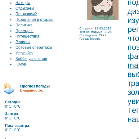
по
Находка
Отдыхаем
ди
Поговорим?
из
Пожелания и отзывы
Политика
ре
C нами с: 18.03.2019
Приморье
Тем на форуме: 1728
Сообщений: 2997
чт
Путешествия
Город: Москва
Религия
по
Сотовые операторы
Уссурийск
фа
Хобби, увлечения
mat
Юмор
вы
тр
Прогноз погоды
зо
Владивосток
уви
Сегодня
0°C | 0°C
Те
Завтра
на
0°C | 0°C
Послезавтра
0°C | 0°C