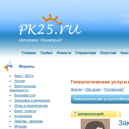
Главная
Таобао
Новости
Справочник
Попутчик
Конс
Форумы
Авто - Мото
Артем
Генеалогические услуги 
Виртуальная
Форум
>
Обо всем
>
Поговорим?
реальность
Владивосток
Генеалогические услуги в Моск
Здоровье и медицина
Игры и развлечения
Кино, теарты
potapovsergei0
Кулинария
За
Любовь - морковь
Музыка