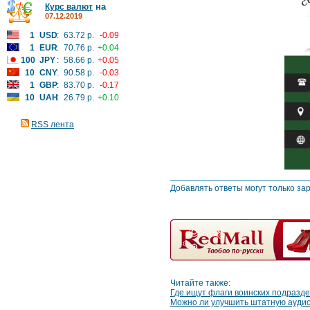
на
Курс валют
07.12.2019
1
USD
:
63.72 р.
-0.09
1
EUR
:
70.76 р.
+0.04
100
JPY
:
58.66 р.
+0.05
10
CNY
:
90.58 р.
-0.03
1
GBP
:
83.70 р.
-0.17
10
UAH
:
26.79 р.
+0.10
RSS лента
Добавлять ответы могут только за
Читайте также:
Где ищут флаги воинских подразд
Можно ли улучшить штатную ауди