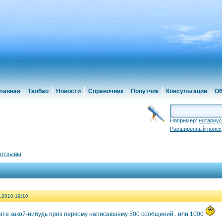
лавная
Таобао
Новости
Справочник
Попутчик
Консультации
Об
Например:
нотариус
Расширенный поиск
 отзывы
.2010 19:10
ите какой-нибудь приз первому написавшему 500 сообщений...или 1000