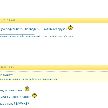
01.2010 13:02
 учередить приз - приведи 5-10 активных друзей
________________________
ы приходим к судьбе той дорогой, по которой от нее убегаем.
.2010 17:13
n пишет:
 учередить приз - приведи 5-10 активных друзей
идой попахивает
амиды у нас вне закона
 че за приз? BMW X3?