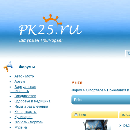
Г
Форумы
Авто - Мото
Артем
Prize
Виртуальная
Форум
>
О портале
>
Пожелания и
реальность
Владивосток
Prize
Здоровье и медицина
Игры и развлечения
Кино, теарты
kent
07.01
Кулинария
Любовь - морковь
Учред
Музыка