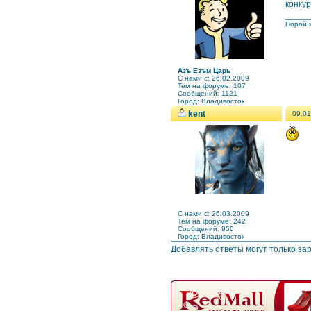
конкур
______
Порой м
Азъ Езъм Царь
C нами с: 26.02.2009
Тем на форуме: 107
Сообщений: 1121
Город: Владивосток
kent
09.01
C нами с: 26.03.2009
Тем на форуме: 242
Сообщений: 950
Город: Владивосток
Добавлять ответы могут только за