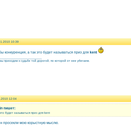
01.2010 10:39
ы конкуренция, а так это будет называться приз для
kent
________________________
ы приходим к судьбе той дорогой, по которой от нее убегаем.
.2010 12:04
n пишет:
 это будет называться приз для kent
ин просекли мою корыстную мыслю.