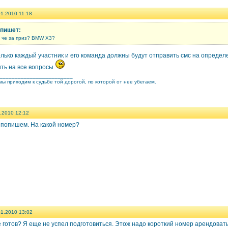
01.2010 11:18
 пишет:
А че за приз? BMW X3?
Только каждый участник и его команда должны будут отправить смс на опреде
ить на все вопросы
________________________
ы приходим к судьбе той дорогой, по которой от нее убегаем.
.2010 12:12
 попишем. На какой номер?
01.2010 13:02
 готов? Я еще не успел подготовиться. Этож надо короткий номер арендовать, 