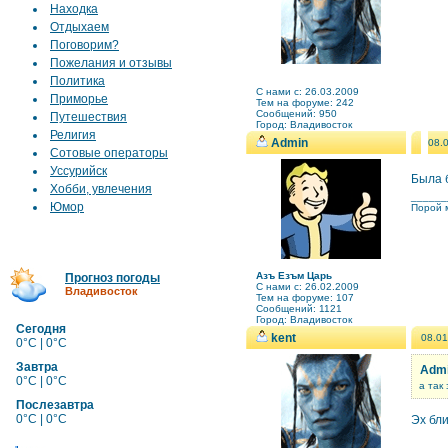
Находка
Отдыхаем
Поговорим?
Пожелания и отзывы
Политика
C нами с: 26.03.2009
Приморье
Тем на форуме: 242
Сообщений: 950
Путешествия
Город: Владивосток
Религия
Admin
08.
Сотовые операторы
Уссурийск
Была б
Хобби, увлечения
______
Юмор
Порой м
Азъ Езъм Царь
Прогноз погоды
C нами с: 26.02.2009
Владивосток
Тем на форуме: 107
Сообщений: 1121
Город: Владивосток
Сегодня
kent
08.01
0°C | 0°C
Завтра
Admi
0°C | 0°C
а так
Послезавтра
0°C | 0°C
Эх бл