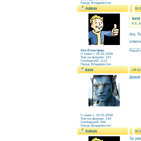
Город: Владивосток
Admin
09.
kent
P.S. 
Ага. 
ответ
______
Азъ Езъм Царь
Порой м
C нами с: 26.02.2009
Тем на форуме: 107
Сообщений: 1121
Город: Владивосток
kent
09.01
Давай
C нами с: 26.03.2009
Тем на форуме: 242
Сообщений: 950
Город: Владивосток
Admin
09.
Ты уже