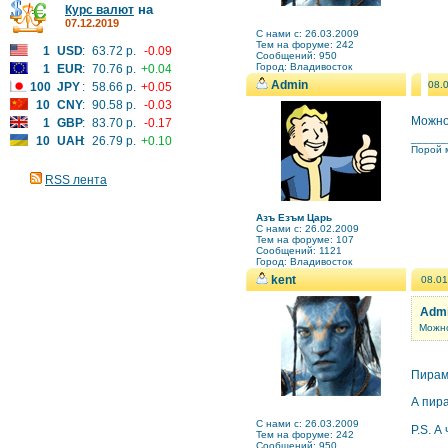
на
Курс валют
07.12.2019
C нами с: 26.03.2009
Тем на форуме: 242
1
USD
:
63.72 р.
-0.09
Сообщений: 950
Город: Владивосток
1
EUR
:
70.76 р.
+0.04
Admin
08.
100
JPY
:
58.66 р.
+0.05
10
CNY
:
90.58 р.
-0.03
Можно
1
GBP
:
83.70 р.
-0.17
______
10
UAH
:
26.79 р.
+0.10
Порой м
RSS лента
Азъ Езъм Царь
C нами с: 26.02.2009
Тем на форуме: 107
Сообщений: 1121
Город: Владивосток
kent
08.01
Admi
Можно
Пирам
А пир
C нами с: 26.03.2009
P.S. А
Тем на форуме: 242
Сообщений: 950