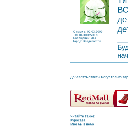
ВС
де
де
C нами с: 02.03.2009
Тем на форуме: 4
__
Сообщений: 341
Город: Владивосток
Буд
нач
Добавлять ответы могут только за
Читайте также:
Куросава
Мне бы в небо