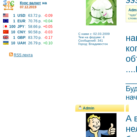
на
Курс валют
07.12.2019
Admi
"чудо
1
USD
:
63.72 р.
-0.09
слова
1
EUR
:
70.76 р.
+0.04
100
JPY
:
58.66 р.
+0.05
10
CNY
:
90.58 р.
-0.03
C нами с: 02.03.2009
на
1
GBP
:
83.70 р.
-0.17
Тем на форуме: 4
Сообщений: 341
10
UAH
:
26.79 р.
+0.10
Город: Владивосток
ко
RSS лента
об
..
__
Буд
нач
Admin
А 
не