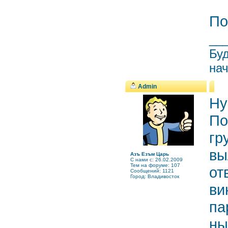
По
__
Буд
нач
Admin
Ну
По
гр
вы
Азъ Езъм Царь
C нами с: 26.02.2009
Тем на форуме: 107
от
Сообщений: 1121
Город: Владивосток
ви
па
ны