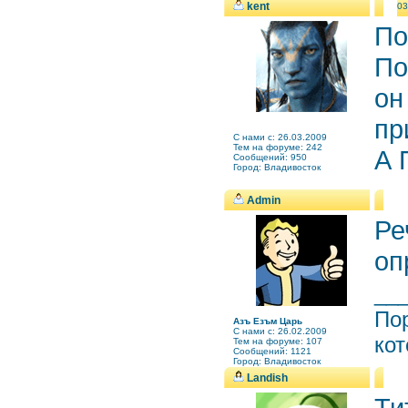
kent
03
По
По
он
пр
C нами с: 26.03.2009
Тем на форуме: 242
А 
Сообщений: 950
Город: Владивосток
Admin
Ре
оп
__
Пор
Азъ Езъм Царь
C нами с: 26.02.2009
кот
Тем на форуме: 107
Сообщений: 1121
Город: Владивосток
Landish
Ти