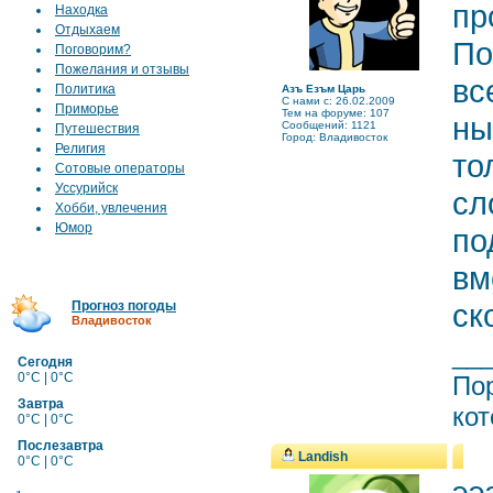
пр
Находка
Отдыхаем
По
Поговорим?
Пожелания и отзывы
вс
Политика
Азъ Езъм Царь
C нами с: 26.02.2009
Приморье
Тем на форуме: 107
ны
Сообщений: 1121
Путешествия
Город: Владивосток
Религия
то
Сотовые операторы
Уссурийск
сл
Хобби, увлечения
Юмор
по
вм
ск
Прогноз погоды
Владивосток
__
Сегодня
0°C | 0°C
Пор
Завтра
кот
0°C | 0°C
Послезавтра
Landish
0°C | 0°C
ээ