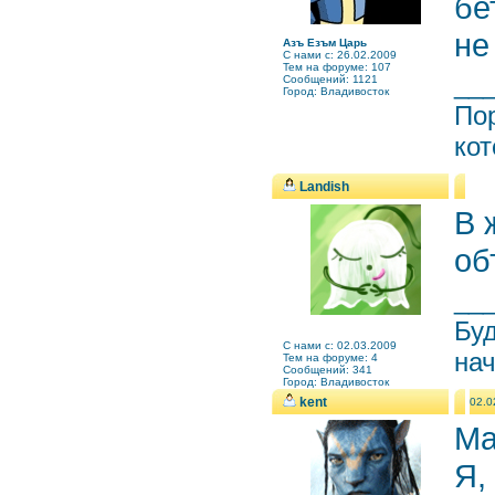
бе
не
Азъ Езъм Царь
C нами с: 26.02.2009
Тем на форуме: 107
__
Сообщений: 1121
Город: Владивосток
Пор
кот
Landish
В 
об
__
Буд
C нами с: 02.03.2009
нач
Тем на форуме: 4
Сообщений: 341
Город: Владивосток
kent
02.0
Ма
Я,