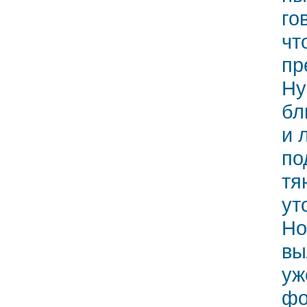
го
чт
пр
Ну
бл
и 
по
тя
ут
Но
вы
уж
фо