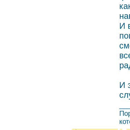
ка
на
И 
по
см
вс
ра
И 
сл
__
Пор
кот