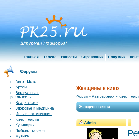
Главная
Таобао
Новости
Справочник
Попутчик
Конс
Форумы
Авто - Мото
Артем
Женщины в кино
Виртуальная
Форум
>
Разговорная
>
Кино, теар
реальность
Владивосток
Женщины в кино
Здоровье и медицина
Игры и развлечения
Кино, теарты
Admin
Кулинария
Ре
Любовь - морковь
Музыка