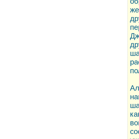
об
же
др
пе
Дж
др
ша
ра
по
Ал
на
ша
ка
во
со