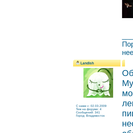
__
Пор
нее
Landish
Об
Му
мо
ле
C нами с: 02.03.2009
Тем на форуме: 4
пи
Сообщений: 341
Город: Владивосток
не