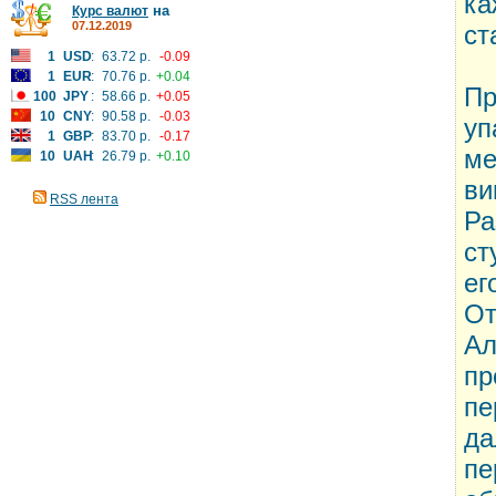
ка
на
Курс валют
07.12.2019
ст
1
USD
:
63.72 р.
-0.09
1
EUR
:
70.76 р.
+0.04
Пр
100
JPY
:
58.66 р.
+0.05
10
CNY
:
90.58 р.
-0.03
уп
1
GBP
:
83.70 р.
-0.17
ме
10
UAH
:
26.79 р.
+0.10
ви
RSS лента
Ра
ст
ег
От
Ал
пр
пе
да
пе