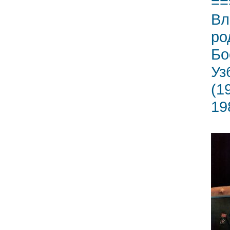
==
Вл
ро
Бо
Уз
(1
19