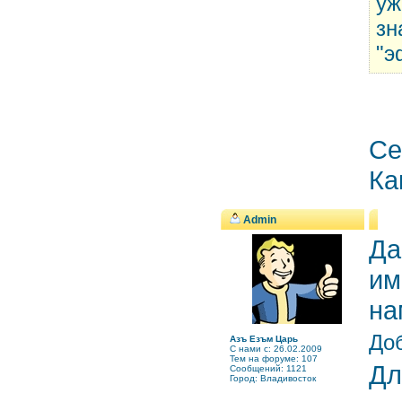
уж
зн
"э
Се
Ка
Admin
Да
им
на
Доб
Азъ Езъм Царь
C нами с: 26.02.2009
Тем на форуме: 107
Дл
Сообщений: 1121
Город: Владивосток