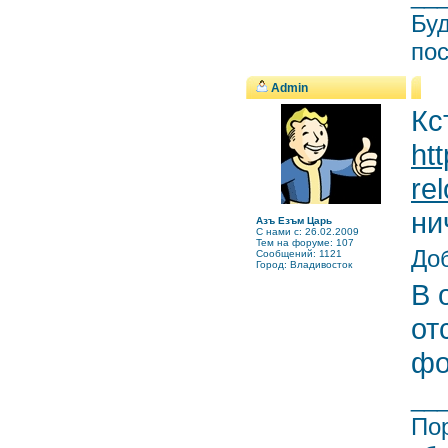
Буд
пос
Admin
Кс
ht
re
ни
Азъ Езъм Царь
C нами с: 26.02.2009
Тем на форуме: 107
Доб
Сообщений: 1121
Город: Владивосток
В 
от
фо
__
Пор