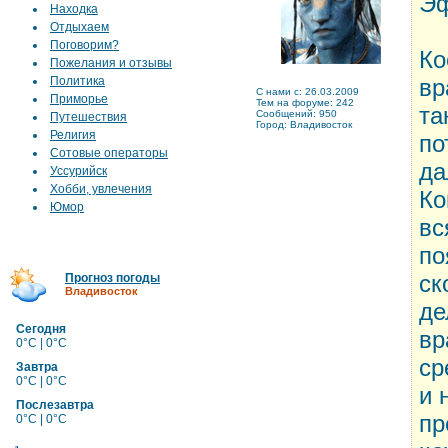
Эф
Находка
Отдыхаем
Поговорим?
Ко
Пожелания и отзывы
Политика
вр
C нами с: 26.03.2009
Приморье
Тем на форуме: 242
та
Сообщений: 950
Путешествия
Город: Владивосток
Религия
по
Сотовые операторы
да
Уссурийск
Хобби, увлечения
Ко
Юмор
вс
по
ск
Прогноз погоды
Владивосток
де
Сегодня
вр
0°C | 0°C
ср
Завтра
0°C | 0°C
и 
Послезавтра
пр
0°C | 0°C