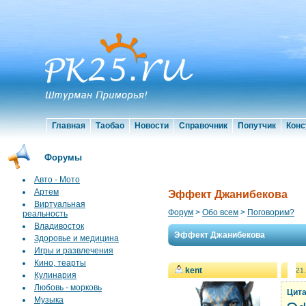
Главная
Таобао
Новости
Справочник
Попутчик
Конс
Форумы
Авто - Мото
Артем
Эффект Джанибекова
Виртуальная
Форум
>
Обо всем
>
Поговорим?
реальность
Владивосток
Эффект Джанибекова
Здоровье и медицина
Игры и развлечения
Кино, теарты
kent
21
Кулинария
Любовь - морковь
Цита
Музыка