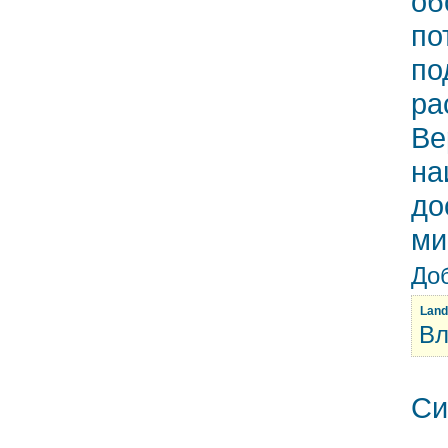
об
по
по
ра
Ве
на
до
ми
Доб
Land
Вл
Си
__