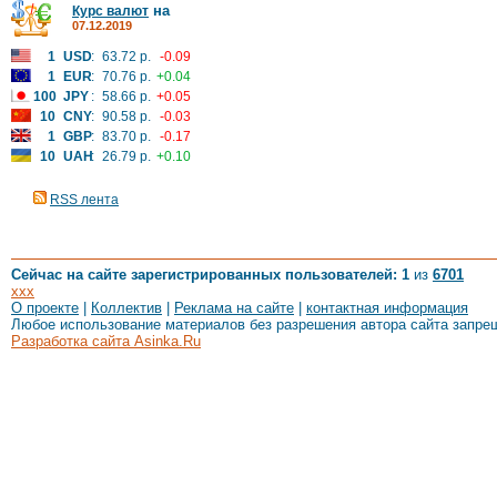
на
Курс валют
07.12.2019
1
USD
:
63.72 р.
-0.09
1
EUR
:
70.76 р.
+0.04
100
JPY
:
58.66 р.
+0.05
10
CNY
:
90.58 р.
-0.03
1
GBP
:
83.70 р.
-0.17
10
UAH
:
26.79 р.
+0.10
RSS лента
Сейчас на сайте зарегистрированных пользователей: 1
из
6701
xxx
О проекте
|
Коллектив
|
Реклама на сайте
|
контактная информация
Любое использование материалов без разрешения автора сайта запре
Разработка сайта Asinka.Ru