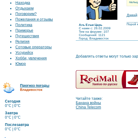
пальц
Находка
Отдыхаем
Поговорим?
Давай
Пожелания и отзывы
______
Порой м
Политика
Азъ Езъм Царь
C нами с: 26.02.2009
Приморье
Тем на форуме: 107
Сообщений: 1121
Путешествия
Город: Владивосток
Религия
Сотовые операторы
Уссурийск
Добавлять ответы могут только за
Хобби, увлечения
Юмор
Прогноз погоды
Владивосток
Читайте также:
Сегодня
Банана войны
0°C | 0°C
China Telecom
Завтра
0°C | 0°C
Послезавтра
0°C | 0°C