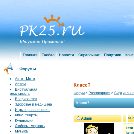
Главная
Таобао
Новости
Справочник
Попутчик
Конс
Форумы
Авто - Мото
Артем
Класс?
Виртуальная
Форум
>
Разговорная
>
Виртуальна
реальность
Владивосток
Класс?
Здоровье и медицина
Игры и развлечения
Кино, теарты
Admin
09.
Кулинария
Любовь - морковь
kent
Музыка
Тач э