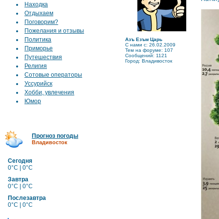
Находка
Отдыхаем
Поговорим?
Пожелания и отзывы
Политика
Азъ Езъм Царь
C нами с: 26.02.2009
Приморье
Тем на форуме: 107
Сообщений: 1121
Путешествия
Город: Владивосток
Религия
Сотовые операторы
Уссурийск
Хобби, увлечения
Юмор
Прогноз погоды
Владивосток
Сегодня
0°C | 0°C
Завтра
0°C | 0°C
Послезавтра
0°C | 0°C