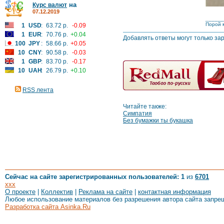
на
Курс валют
07.12.2019
______
Порой м
1
USD
:
63.72 р.
-0.09
1
EUR
:
70.76 р.
+0.04
Добавлять ответы могут только за
100
JPY
:
58.66 р.
+0.05
10
CNY
:
90.58 р.
-0.03
1
GBP
:
83.70 р.
-0.17
10
UAH
:
26.79 р.
+0.10
RSS лента
Читайте также:
Симпатия
Без бумажки ты букашка
Сейчас на сайте зарегистрированных пользователей: 1
из
6701
xxx
О проекте
|
Коллектив
|
Реклама на сайте
|
контактная информация
Любое использование материалов без разрешения автора сайта запре
Разработка сайта Asinka.Ru