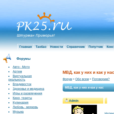
Главная
Таобао
Новости
Справочник
Попутчик
Конс
Форумы
Авто - Мото
Артем
МВД, как у них и как у на
Виртуальная
Форум
>
Обо всем
>
Поговорим?
реальность
Владивосток
МВД, как у них и как у нас
Здоровье и медицина
Игры и развлечения
Кино, теарты
Admin
Кулинария
Любовь - морковь
Музыка
Наткн