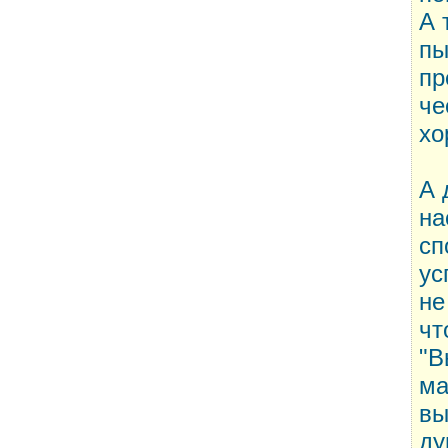
А 
пы
пр
че
хо
А 
на
сп
ус
не
чт
"В
ма
вы
ду