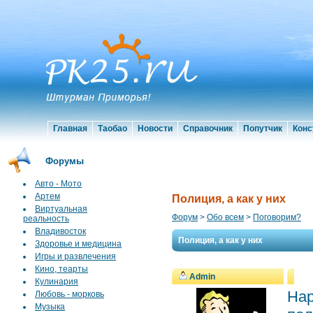
Главная
Таобао
Новости
Справочник
Попутчик
Конс
Форумы
Авто - Мото
Артем
Полиция, а как у них
Виртуальная
Форум
>
Обо всем
>
Поговорим?
реальность
Владивосток
Полиция, а как у них
Здоровье и медицина
Игры и развлечения
Кино, теарты
Admin
Кулинария
Нар
Любовь - морковь
Музыка