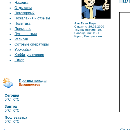
пол
Находка
Отдыхаем
Поговорим?
Пожелания и отзывы
Политика
Азъ Езъм Царь
C нами с: 26.02.2009
Приморье
Тем на форуме: 107
Сообщений: 1121
Путешествия
Город: Владивосток
Религия
Сотовые операторы
Уссурийск
Хобби, увлечения
Юмор
Прогноз погоды
Владивосток
Сегодня
0°C | 0°C
Завтра
0°C | 0°C
Послезавтра
0°C | 0°C