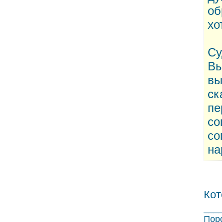
об
хо
Су
Вы
вы
ск
пе
со
со
на
Кот
___
Поро