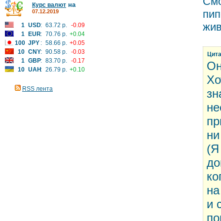
Смо
на
Курс валют
пип
07.12.2019
жив
1
USD
:
63.72 р.
-0.09
1
EUR
:
70.76 р.
+0.04
100
JPY
:
58.66 р.
+0.05
10
CNY
:
90.58 р.
-0.03
Цита
1
GBP
:
83.70 р.
-0.17
Он
10
UAH
:
26.79 р.
+0.10
Хо
RSS лента
зн
не
пр
ни
(Я
до
ко
на
и 
по