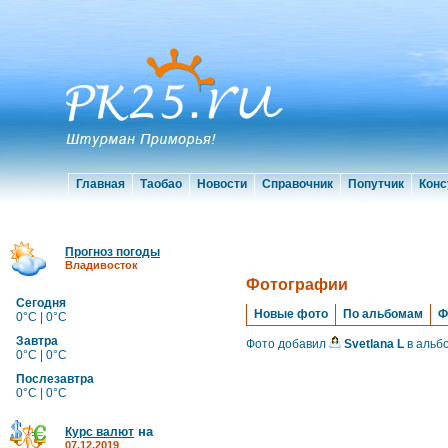
Главная
Таобао
Новости
Справочник
Попутчик
Конс
Прогноз погоды
Владивосток
Фотографии
Сегодня
Новые фото
По альбомам
Ф
0°C | 0°C
Завтра
Фото добавил
Svetlana L
в альб
0°C | 0°C
Послезавтра
0°C | 0°C
на
Курс валют
07.12.2019