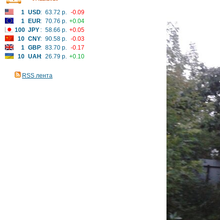
1
USD
:
63.72 р.
-0.09
1
EUR
:
70.76 р.
+0.04
100
JPY
:
58.66 р.
+0.05
10
CNY
:
90.58 р.
-0.03
1
GBP
:
83.70 р.
-0.17
10
UAH
:
26.79 р.
+0.10
RSS лента