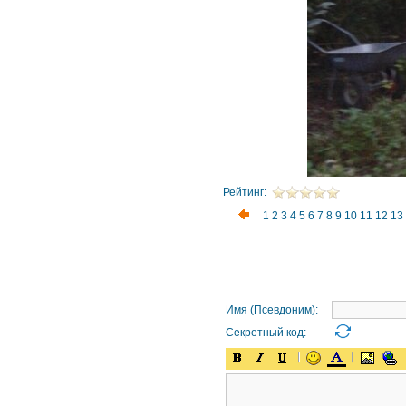
Рейтинг:
1
2
3
4
5
6
7
8
9
10
11
12
13
Имя (Псевдоним):
Секретный код: