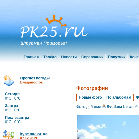
Главная
Таобао
Новости
Справочник
Попутчик
Конс
Прогноз погоды
Владивосток
Фотографии
Сегодня
Новые фото
По альбомам
Ф
0°C | 0°C
Завтра
Фото добавил
Svetlana L
в альб
0°C | 0°C
Послезавтра
0°C | 0°C
на
Курс валют
07.12.2019