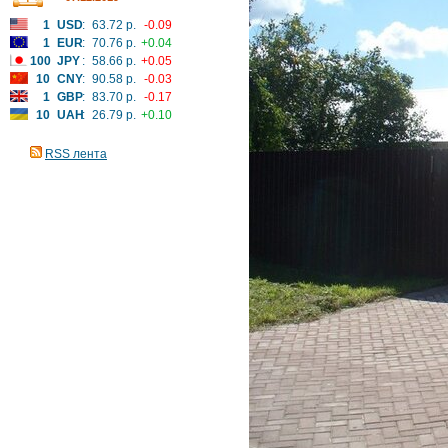
1
USD
:
63.72 р.
-0.09
1
EUR
:
70.76 р.
+0.04
100
JPY
:
58.66 р.
+0.05
10
CNY
:
90.58 р.
-0.03
1
GBP
:
83.70 р.
-0.17
10
UAH
:
26.79 р.
+0.10
RSS лента