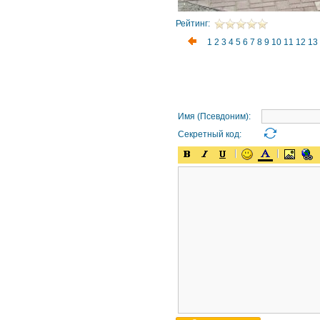
Рейтинг:
1
2
3
4
5
6
7
8
9
10
11
12
13
Имя (Псевдоним):
Секретный код: