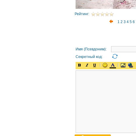
Рейтинг:
1
2
3
4
5
6
Имя (Псевдоним):
Секретный код: