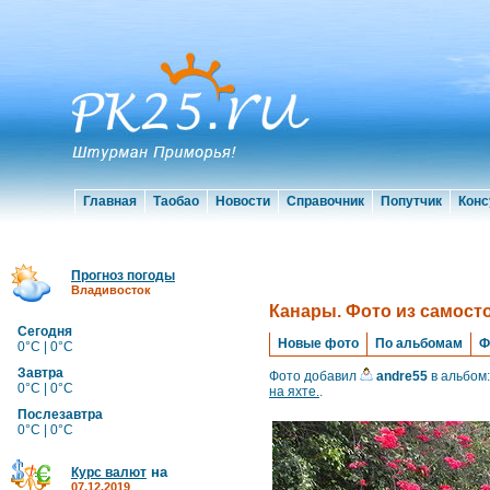
Главная
Таобао
Новости
Справочник
Попутчик
Конс
Прогноз погоды
Владивосток
Канары. Фото из самосто
Сегодня
Новые фото
По альбомам
Ф
0°C | 0°C
Завтра
Фото добавил
andre55
в альбом
0°C | 0°C
на яхте.
.
Послезавтра
0°C | 0°C
на
Курс валют
07.12.2019