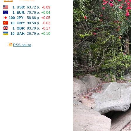
1
USD
:
63.72 р.
-0.09
1
EUR
:
70.76 р.
+0.04
100
JPY
:
58.66 р.
+0.05
10
CNY
:
90.58 р.
-0.03
1
GBP
:
83.70 р.
-0.17
10
UAH
:
26.79 р.
+0.10
RSS лента