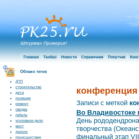
Главная
Таобао
Новости
Справочник
Попутчик
Конс
Облако тегов
ДТП
строительство
конференция
дети
полиция
Записи с меткой
ко
ремонт
сводка
Во Владивостоке 
гибель
День рододендрона2
уголовное дело
мост
творчества (Океанс
дороги
финальный этап VIII
происшествие