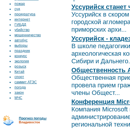
пожар
Уссурийск станет
суд
Уссурийск в скором
прокуратура
интернет
городской агломер
ГИБДД
приморских архи...
убийство
мошенничество
Уссурийск - кладе
автобус
В школе педагогик
выборы
праздник
археологическая к
конкурс
Сибири и Дальнего.
экология
розыск
Общественность А
Китай
Общественная прие
спорт
саммит АТЭС
провела прием гра
погода
члены Общест...
закон
МЧС
Конференция Micr
Компания Microsof
администрирование
Прогноз погоды
Владивосток
региональной технич