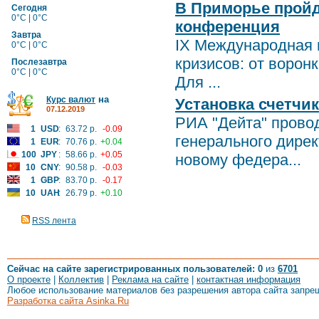
В Приморье пройд
Сегодня
0°C | 0°C
конференция
Завтра
IX Международная 
0°C | 0°C
кризисов: от воронк
Послезавтра
0°C | 0°C
Для ...
на
Курс валют
Установка счетчи
07.12.2019
РИА "Дейта" прово
1
USD
:
63.72 р.
-0.09
генерального дире
1
EUR
:
70.76 р.
+0.04
100
JPY
:
58.66 р.
+0.05
новому федера...
10
CNY
:
90.58 р.
-0.03
1
GBP
:
83.70 р.
-0.17
10
UAH
:
26.79 р.
+0.10
RSS лента
Сейчас на сайте зарегистрированных пользователей: 0
из
6701
О проекте
|
Коллектив
|
Реклама на сайте
|
контактная информация
Любое использование материалов без разрешения автора сайта запре
Разработка сайта Asinka.Ru