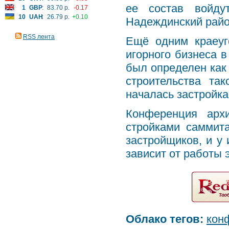
ее состав войду
1
GBP
:
83.70 р.
-0.17
10
UAH
:
26.79 р.
+0.10
Надеждинский райо
RSS лента
Ещё одним краеуг
игорного бизнеса 
был определен как 
строительства та
началась застройка
Конференция арх
стройками саммит
застройщиков, и у 
зависит от работы 
Облако тегов:
кон