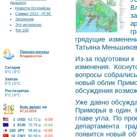
Дальнего
В
Новости Уссурийска
Саммит 2012 - АТЭС
з
Эксклюзив
а
Это интересно
г
Топ 100
грядущие изменен
Татьяна Меньшиков
Прогноз погоды
Владивосток
Из-за подготовки 
изменения. Коснут
Сегодня
0°C | 0°C
вопросы собрались
Завтра
новый облик Примо
0°C | 0°C
обсуждения возмож
Послезавтра
0°C | 0°C
Уже давно обсужда
на
Курс валют
Приморья в один. 
07.12.2019
главе угла. По про
1
USD
:
63.72 р.
-0.09
департамента гра
1
EUR
:
70.76 р.
+0.04
100
JPY
:
58.66 р.
+0.05
появится новый об
10
CNY
:
90.58 р.
-0.03