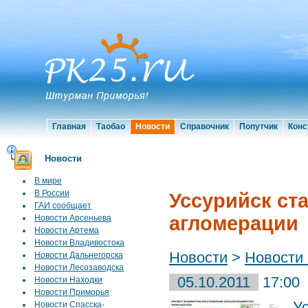
Главная
Таобао
Новости
Справочник
Попутчик
Конс
Новости
В мире
В России
Уссурийск ст
ГАИ сообщает
агломерации
Новости Арсеньева
Новости Артема
Новости Владивостока
Новости
>
Новости 
Новости Дальнегорска
Новости Лесозаводска
05.10.2011
17:00
Новости Находки
Новости Приморья
У
Новости Спасска-