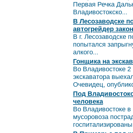
Первая Речка Даль
Владивостокско...
В Лесозаводске п
автогрейдер зако
В г. Лесозаводске 
попытался запрыгну
алкого...
Гонщика на экска
Во Владивостоке 2
экскаватора выехал
Очевидец, опублик
Под Владивостоко
человека
Во Владивостоке в 
мусоровоза пострад
госпитализированы.