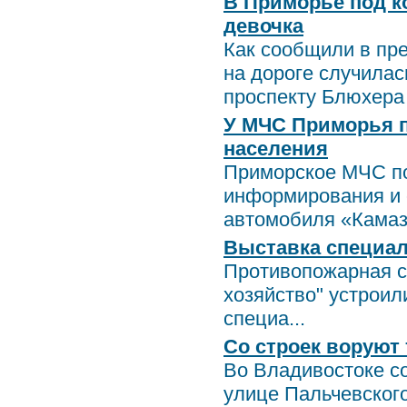
В Приморье под к
девочка
Как сообщили в пр
на дороге случилас
проспекту Блюхера в
У МЧС Приморья 
населения
Приморское МЧС по
информирования и 
автомобиля «Камаз&
Выставка специал
Противопожарная с
хозяйство" устроил
специа...
Со строек воруют 
Во Владивостоке с
улице Пальчевского