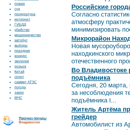
пожар
Российские город
суд
Согласно статисти
прокуратура
интернет
атмосферу практич
ГИБДД
минимизировать пос
убийство
мошенничество
Микрорайон Нахо
автобус
Новая мусороуборо
выборы
праздник
находкинского мик
конкурс
отечественного прои
экология
розыск
Во Владивостоке 
Китай
подъёмника
спорт
саммит АТЭС
Сегодня, 20 марта,
погода
за несоблюдения т
закон
МЧС
подъёмника I...
Житель Артёма пр
грейдер
Прогноз погоды
Владивосток
Автомобилист из А