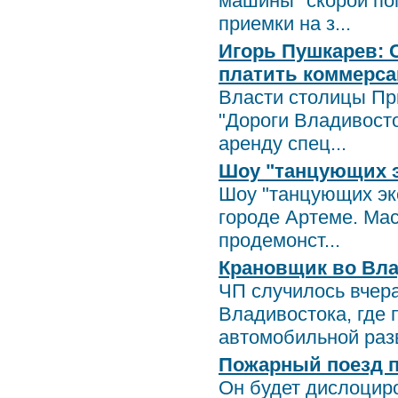
машины "скорой по
приемки на з...
Игорь Пушкарев: 
платить коммерса
Власти столицы Пр
"Дороги Владивосто
аренду спец...
Шоу "танцующих э
Шоу "танцующих экс
городе Артеме. Ма
продемонст...
Крановщик во Вла
ЧП случилось вчера
Владивостока, где
автомобильной разв
Пожарный поезд п
Он будет дислоциро