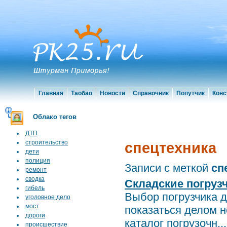
Главная
Таобао
Новости
Справочник
Попутчик
Конс
Облако тегов
ДТП
строительство
спецтехника
дети
полиция
Записи с меткой
сп
ремонт
сводка
Складские погруз
гибель
Выбор погрузчика 
уголовное дело
мост
показаться делом н
дороги
каталог погрузочн...
происшествие