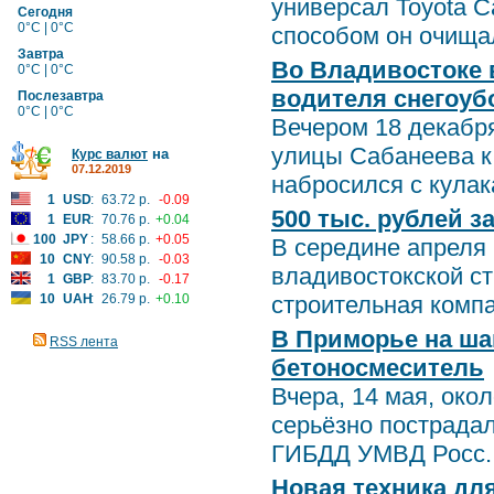
универсал Toyota C
Сегодня
0°C | 0°C
способом он очищал
Завтра
Во Владивостоке 
0°C | 0°C
водителя снегоу
Послезавтра
0°C | 0°C
Вечером 18 декабря
улицы Сабанеева к
на
Курс валют
07.12.2019
набросился с кулака
1
USD
:
63.72 р.
-0.09
500 тыс. рублей 
1
EUR
:
70.76 р.
+0.04
100
JPY
:
58.66 р.
+0.05
В середине апреля 
10
CNY
:
90.58 р.
-0.03
владивостокской с
1
GBP
:
83.70 р.
-0.17
10
UAH
:
26.79 р.
+0.10
строительная компан
В Приморье на ша
RSS лента
бетоносмеситель
Вчера, 14 мая, око
серьёзно пострада
ГИБДД УМВД Росс..
Новая техника дл