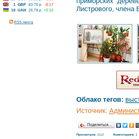
приморских дерев
1
GBP
:
83.70 р.
-0.17
Листрового, члена
10
UAH
:
26.79 р.
+0.10
RSS лента
Облако тегов:
выс
Источник:
Админис
Поделиться…
Просмотров:
1112
Коментариев:
1