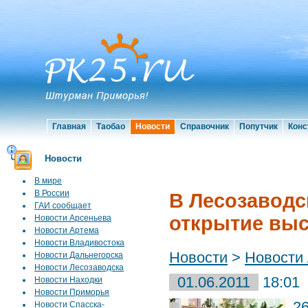
Главная
Таобао
Новости
Справочник
Попутчик
Конс
Новости
В мире
В России
В Лесозаводс
ГАИ сообщает
открытие выс
Новости Арсеньева
Новости Артема
Новости Владивостока
Новости
>
Новости
Новости Дальнегорска
Новости Лесозаводска
01.06.2011
18:01
Новости Находки
Новости Приморья
2
Новости Спасска-