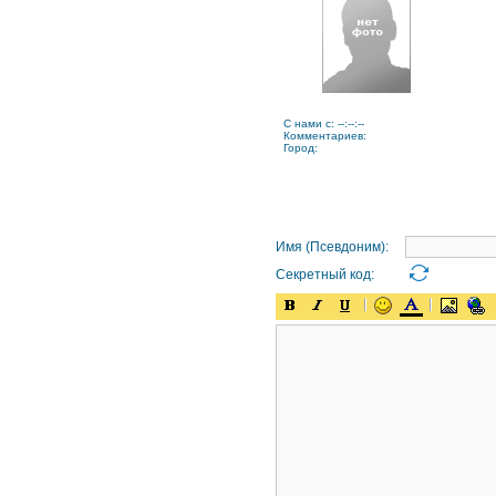
C нами с: --:--:--
Комментариев:
Город:
Имя (Псевдоним):
Секретный код: