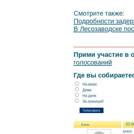
Смотрите также:
Подробности задер
В Лесозаводске по
Прими участие в 
голосований
Где вы собираете
На море
Дома
На даче
За границей
02.0
Алекс
класс