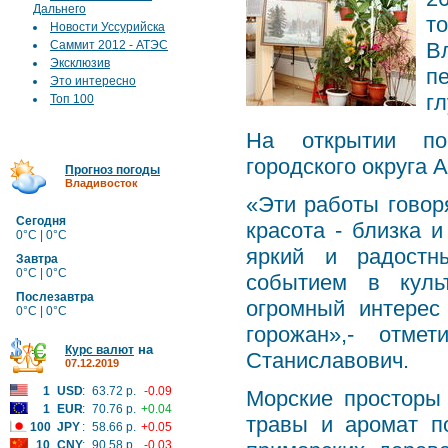
Дальнего
т
Новости Уссурийска
Саммит 2012 - АТЭС
В
Эксклюзив
п
Это интересно
гл
Топ 100
На открытии поб
городского округа 
Прогноз погоды
Владивосток
«Эти работы говоря
Сегодня
красота - близка 
0°C | 0°C
яркий и радостн
Завтра
0°C | 0°C
событием в куль
Послезавтра
огромный интерес
0°C | 0°C
горожан»,- отме
на
Курс валют
Станиславович.
07.12.2019
1
USD
:
63.72 р.
-0.09
Морские просторы 
1
EUR
:
70.76 р.
+0.04
травы и аромат п
100
JPY
:
58.66 р.
+0.05
10
CNY
:
90.58 р.
-0.03