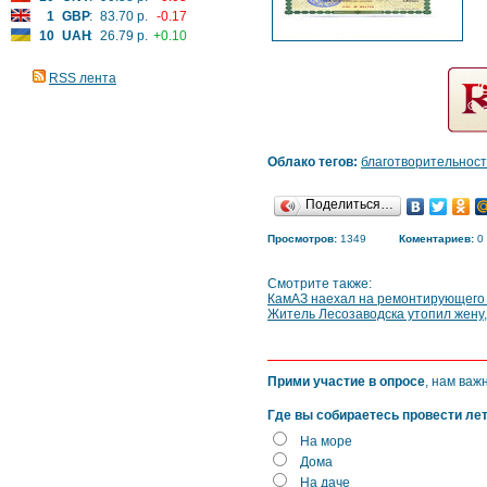
1
GBP
:
83.70 р.
-0.17
10
UAH
:
26.79 р.
+0.10
RSS лента
Облако тегов:
благотворительност
Поделиться…
Просмотров:
1349
Коментариев:
0
Смотрите также:
КамАЗ наехал на ремонтирующего 
Житель Лесозаводска утопил жену,
Прими участие в опросе
, нам важ
Где вы собираетесь провести ле
На море
Дома
На даче