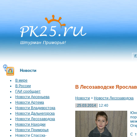
Г
Новости
В мире
В России
В Лесозаводске Яросла
ГАИ сообщает
Новости Арсеньева
Новости
>
Новости Лесозаводска
Новости Артема
25.03.2014
12:40
Новости Владивостока
Юно
Новости Дальнегорска
пор
Новости Лесозаводска
меж
Новости Находки
Отк
Новости Приморья
С т
Новости Спасска-