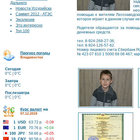
зад
Дальнего
свя
Новости Уссурийска
нео
Саммит 2012 - АТЭС
помощью к жителям Лесозаводска
которое играет в данном случае н
Эксклюзив
Это интересно
Родители обращаются за помощь
Топ 100
денежных средств.
тел. 8-924-268-27-36;
тел: 8-924-126-57-62.
Номер лицевого счета Сбербанк Ро
Прогноз погоды
№ 423 07 810 1 5000 68 08 467; к
Владивосток
Сегодня
0°C | 0°C
Завтра
0°C | 0°C
Послезавтра
0°C | 0°C
на
Курс валют
07.12.2019
1
USD
:
63.72 р.
-0.09
1
EUR
:
70.76 р.
+0.04
100
JPY
:
58.66 р.
+0.05
10
CNY
:
90.58 р.
-0.03