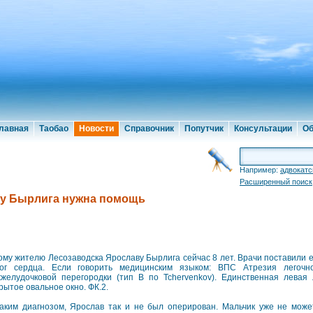
лавная
Таобао
Новости
Справочник
Попутчик
Консультации
Об
Например:
адвокатс
Расширенный поиск
ву Бырлига нужна помощь
му жителю Лесозаводска Ярославу Бырлига сейчас 8 лет. Врачи поставили 
ог сердца. Если говорить медицинским языком: ВПС Атрезия легоч
желудочковой перегородки (тип В по Tchervenkov). Единственная левая 
рытое овальное окно. ФК.2.
аким диагнозом, Ярослав так и не был оперирован. Мальчик уже не может