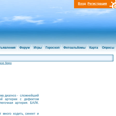
Вход
Регистрация
ъявления
Форум
Игры
Гороскоп
Фотоальбомы
Карта
Опросы
кое бюро
ему диагноз - сложнейший
ной артерии с дефектом
легочная артерия. БАЛК.
 много ходить, синеет и