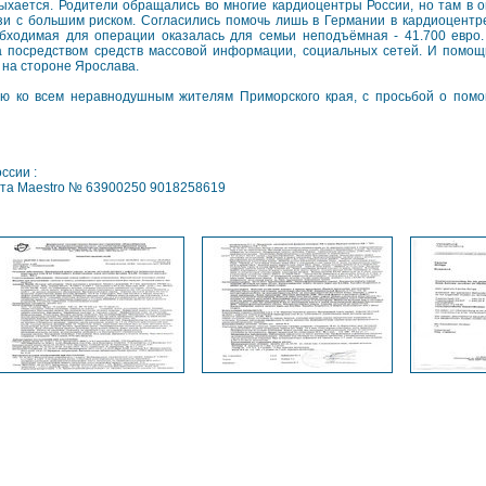
ыхается. Родители обращались во многие кардиоцентры России, но там в 
зи с большим риском. Согласились помочь лишь в Германии в кардиоцентр
бходимая для операции оказалась для семьи неподъёмная - 41.700 евро.
 посредством средств массовой информации, социальных сетей. И помощь
е на стороне Ярослава.
ю ко всем неравнодушным жителям Приморского края, с просьбой о пом
ссии :
арта Мaestro № 63900250 9018258619