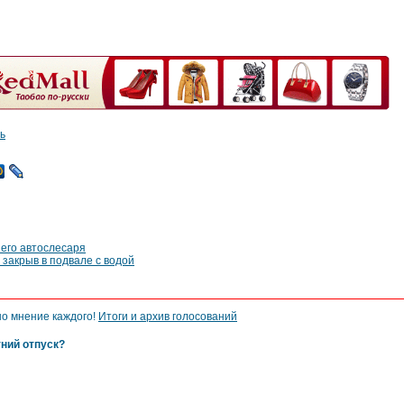
ь
его автослесаря
 закрыв в подвале с водой
но мнение каждого!
Итоги и архив голосований
тний отпуск?