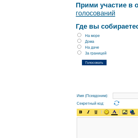
Прими участие в 
голосований
Где вы собираете
На море
Дома
На даче
За границей
Имя (Псевдоним):
Секретный код: