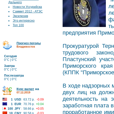
Дальнего
л
Новости Уссурийска
Саммит 2012 - АТЭС
л
Эксклюзив
ф
Это интересно
т
Топ 100
предприятия Примо
Прогноз погоды
Прокуратурой Тер
Владивосток
трудового закон
Сегодня
Пластунский учас
0°C | 0°C
Приморского края
Завтра
0°C | 0°C
(КППК "Приморское
Послезавтра
0°C | 0°C
В ходе надзорных 
на
Курс валют
двух лиц на должн
07.12.2019
деятельность на 
1
USD
:
63.72 р.
-0.09
1
EUR
:
70.76 р.
+0.04
заработная плата в
100
JPY
:
58.66 р.
+0.05
проработанное ими
10
CNY
:
90.58 р.
-0.03