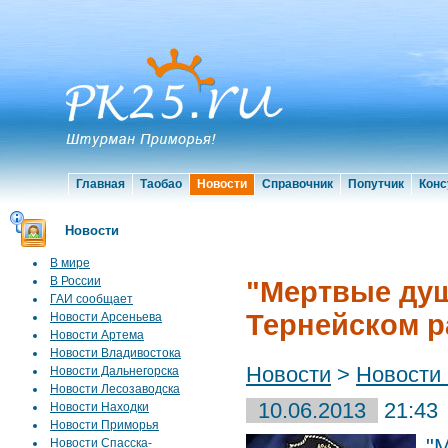
Главная
Таобао
Новости
Справочник
Попутчик
Конс
Новости
В мире
В России
"Мертвые душ
ГАИ сообщает
Тернейском р
Новости Арсеньева
Новости Артема
Новости Владивостока
Новости
>
Новости
Новости Дальнегорска
Новости Лесозаводска
10.06.2013
21:43
Новости Находки
Новости Приморья
"
Новости Спасска-