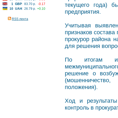
текущего года) б
1
GBP
:
83.70 р.
-0.17
10
UAH
:
26.79 р.
+0.10
предприятия.
RSS лента
Учитывая выявлен
признаков состава 
прокурор района н
для решения вопро
По итогам их
межмуниципально
решение о возбу
(мошенничество,
положения).
Ход и результаты
контроль в прокура