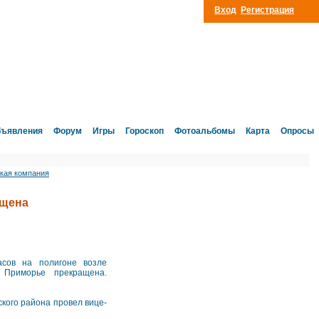
Вход
Регистрация
ъявления
Форум
Игры
Гороскоп
Фотоальбомы
Карта
Опросы
кая компания
ащена
асов на полигоне возле
Приморье прекращена.
кого района провел вице-