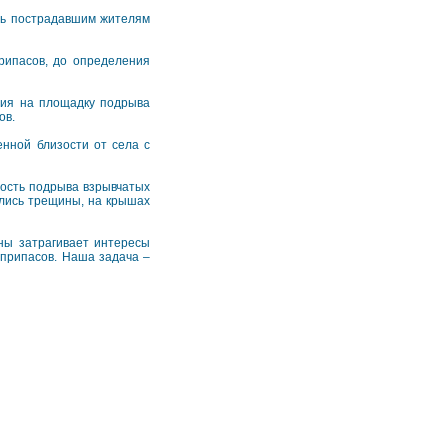
щь пострадавшим жителям
рипасов, до определения
ния на площадку подрыва
ов.
енной близости от села с
ность подрыва взрывчатых
ились трещины, на крышах
ны затрагивает интересы
припасов. Наша задача –