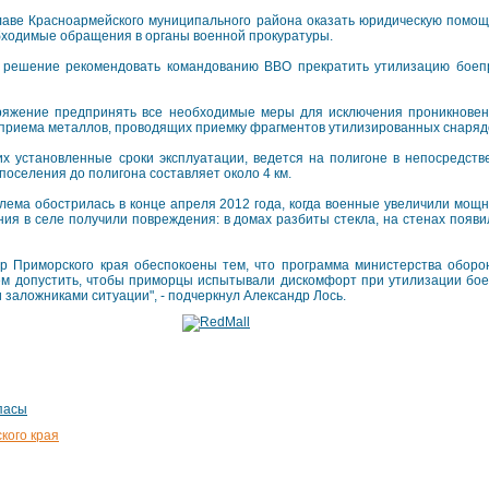
главе Красноармейского муниципального района оказать юридическую помо
обходимые обращения в органы военной прокуратуры.
 решение рекомендовать командованию ВВО прекратить утилизацию боеп
ряжение предпринять все необходимые меры для исключения проникнове
ы приема металлов, проводящих приемку фрагментов утилизированных снаряд
 установленные сроки эксплуатации, ведется на полигоне в непосредств
поселения до полигона составляет около 4 км.
лема обострилась в конце апреля 2012 года, когда военные увеличили мощ
ния в селе получили повреждения: в домах разбиты стекла, на стенах появ
ор Приморского края обеспокоены тем, что программа министерства оборо
ем допустить, чтобы приморцы испытывали дискомфорт при утилизации бое
 заложниками ситуации", - подчеркнул Александр Лось.
пасы
кого края