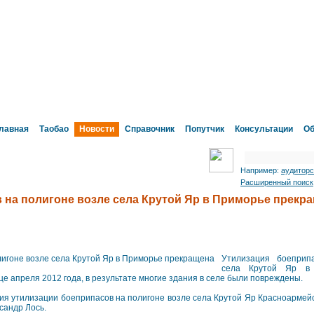
лавная
Таобао
Новости
Справочник
Попутчик
Консультации
Об
Например:
аудиторс
Расширенный поиск
 на полигоне возле села Крутой Яр в Приморье прекр
Утилизация боеприп
села Крутой Яр в 
це апреля 2012 года, в результате многие здания в селе были повреждены.
я утилизации боеприпасов на полигоне возле села Крутой Яр Красноармейс
сандр Лось.