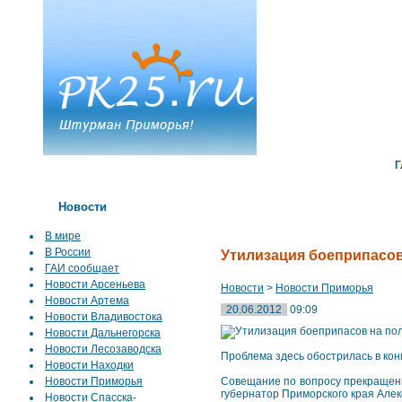
Г
Новости
В мире
В России
Утилизация боеприпасов
ГАИ сообщает
Новости Арсеньева
Новости
>
Новости Приморья
Новости Артема
20.06.2012
09:09
Новости Владивостока
Новости Дальнегорска
Новости Лесозаводска
Проблема здесь обострилась в кон
Новости Находки
Новости Приморья
Совещание по вопросу прекращени
губернатор Приморского края Алек
Новости Спасска-