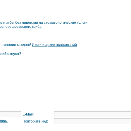
ли зубы без лицензии на стоматологические услуги
основе древесного гриба
но мнение каждого!
Итоги и архив голосований
тний отпуск?
E-Mail:
Повторите код: