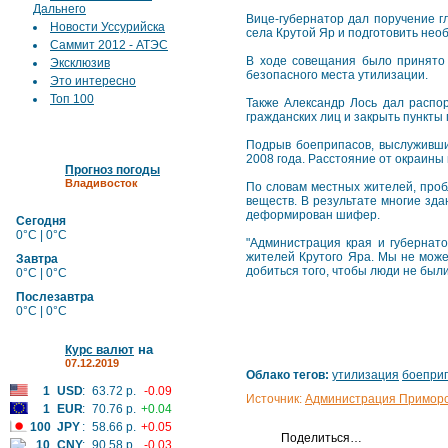
Дальнего
Вице-губернатор дал поручение 
Новости Уссурийска
села Крутой Яр и подготовить не
Саммит 2012 - АТЭС
В ходе совещания было принято
Эксклюзив
безопасного места утилизации.
Это интересно
Топ 100
Также Александр Лось дал распо
гражданских лиц и закрыть пункт
Подрыв боеприпасов, выслуживших
2008 года. Расстояние от окраины 
Прогноз погоды
Владивосток
По словам местных жителей, проб
веществ. В результате многие зда
деформирован шифер.
Сегодня
0°C | 0°C
"Администрация края и губернат
жителей Крутого Яра. Мы не мож
Завтра
добиться того, чтобы люди не были
0°C | 0°C
Послезавтра
0°C | 0°C
на
Курс валют
07.12.2019
Облако тегов:
утилизация
боепри
1
USD
:
63.72 р.
-0.09
Источник:
Администрация Приморс
1
EUR
:
70.76 р.
+0.04
100
JPY
:
58.66 р.
+0.05
Поделиться…
10
CNY
:
90.58 р.
-0.03