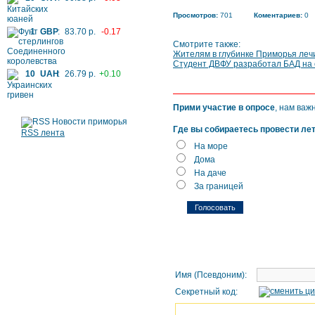
Просмотров:
701
Коментариев:
0
1
GBP
:
83.70 р.
-0.17
Смотрите также:
Жителям в глубинке Приморья лечи
Студент ДВФУ разработал БАД на 
10
UAH
:
26.79 р.
+0.10
Прими участие в опросе
, нам важ
Где вы собираетесь провести ле
RSS лента
На море
Дома
На даче
За границей
Имя (Псевдоним):
Секретный код: