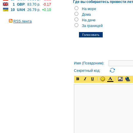
Где вы собираетесь провести ле
1
GBP
:
83.70 р.
-0.17
На море
10
UAH
:
26.79 р.
+0.10
Дома
На даче
RSS лента
За границей
Имя (Псевдоним):
Секретный код: