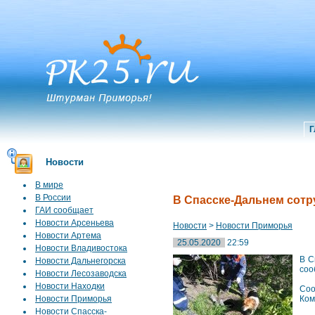
Г
Новости
В мире
В России
В Спасске-Дальнем сотр
ГАИ сообщает
Новости Арсеньева
Новости
>
Новости Приморья
Новости Артема
25.05.2020
22:59
Новости Владивостока
В С
Новости Дальнегорска
соо
Новости Лесозаводска
Новости Находки
Соо
Новости Приморья
Ком
Новости Спасска-