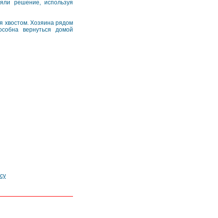
яли решение, используя
яя хвостом. Хозяина рядом
особна вернуться домой
су