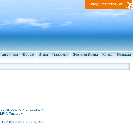
Вход
Регистрация
ъявления
Форум
Игры
Гороскоп
Фотоальбомы
Карта
Опросы
 её вызволили спасатели,
 МЧС России».
. Всё произошло на улице