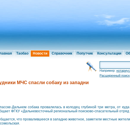
лавная
Таобао
Новости
Справочник
Попутчик
Консультации
Об
Например:
нотариус
Расширенный поиск
удники МЧС спасли собаку из западни
пасске-Дальнем собака провалилась в колодец глубиной три метра, от куда
бщает ФГКУ «Дальневосточный региональный поисково-спасательный отряд
бщается, что провалившееся в западню животное, заметили местные жители
сомольская.