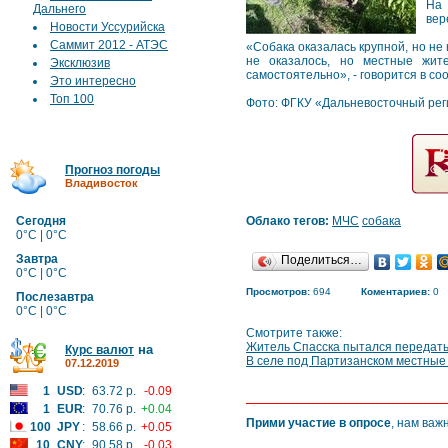
На 
Дальнего
вер
Новости Уссурийска
Саммит 2012 - АТЭС
«Собака оказалась крупной, но не
не оказалось, но местные жите
Эксклюзив
самостоятельно», - говорится в с
Это интересно
Топ 100
Фото: ФГКУ «Дальневосточный ре
Прогноз погоды
Владивосток
Сегодня
Облако тегов:
МЧС
собака
0°C | 0°C
Завтра
Поделиться…
0°C | 0°C
Просмотров:
694
Коментариев:
0
Послезавтра
0°C | 0°C
Смотрите также:
Житель Спасска пытался передать
на
Курс валют
В селе под Партизанском местные 
07.12.2019
1
USD
:
63.72 р.
-0.09
1
EUR
:
70.76 р.
+0.04
Прими участие в опросе
, нам важ
100
JPY
:
58.66 р.
+0.05
10
CNY
:
90.58 р.
-0.03