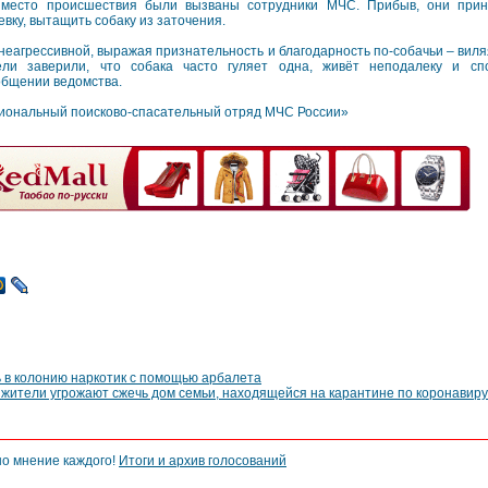
место происшествия были вызваны сотрудники МЧС. Прибыв, они прин
евку, вытащить собаку из заточения.
 неагрессивной, выражая признательность и благодарность по-собачьи – вил
ли заверили, что собака часто гуляет одна, живёт неподалеку и сп
ообщении ведомства.
гиональный поисково-спасательный отряд МЧС России»
 в колонию наркотик с помощью арбалета
жители угрожают сжечь дом семьи, находящейся на карантине по коронавиру
но мнение каждого!
Итоги и архив голосований