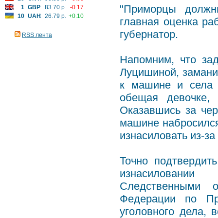
"Приморцы должн
1
GBP
:
83.70 р.
-0.17
10
UAH
:
26.79 р.
+0.10
главная оценка ра
губернатор.
RSS лента
Напомним, что за
Луцишиной, замани
к машине и села 
обещая девочке, 
Оказавшись за чер
машине набросился 
изнасиловать из-за
Точно подтвердит
изнасиловании с
Следственными о
Федерации по Пр
уголовного дела, 