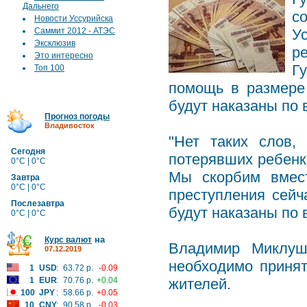
Дальнего
с
Новости Уссурийска
Саммит 2012 - АТЭС
У
Эксклюзив
р
Это интересно
Г
Топ 100
помощь в размере 
будут наказаны по 
Прогноз погоды
Владивосток
"Нет таких слов,
Сегодня
потерявших ребенка
0°C | 0°C
Мы скорбим вмест
Завтра
0°C | 0°C
преступления сейч
Послезавтра
будут наказаны по в
0°C | 0°C
на
Курс валют
Владимир Миклуше
07.12.2019
необходимо приня
1
USD
:
63.72 р.
-0.09
1
EUR
:
70.76 р.
+0.04
жителей.
100
JPY
:
58.66 р.
+0.05
10
CNY
:
90.58 р.
-0.03