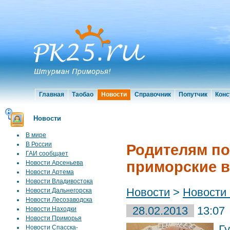
Главная
Таобао
Новости
Справочник
Попутчик
Конс
Новости
В мире
В России
Родителям п
ГАИ сообщает
приморские в
Новости Арсеньева
Новости Артема
Новости Владивостока
Новости
>
Новости
Новости Дальнегорска
Новости Лесозаводска
28.02.2013
13:07
Новости Находки
Новости Приморья
Г
Новости Спасска-