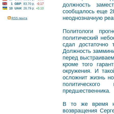
должность замес
1
GBP
:
83.70 р.
-0.17
10
UAH
:
26.79 р.
+0.10
сообщалось еще 28
неоднозначную реа
RSS лента
Политологи прог
политический небо
сдал достаточно 
Должность заммини
перед выстраиваем
кроме того гаран
окружения. И тако
осложнит жизнь но
политического
предшественника.
В то же время н
возвращения Серг