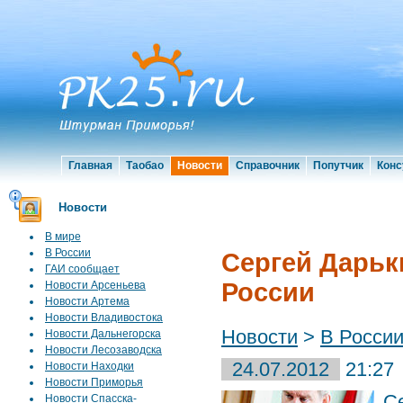
Главная
Таобао
Новости
Справочник
Попутчик
Конс
Новости
В мире
В России
Сергей Дарьк
ГАИ сообщает
России
Новости Арсеньева
Новости Артема
Новости Владивостока
Новости
>
В Росси
Новости Дальнегорска
Новости Лесозаводска
24.07.2012
21:27
Новости Находки
Новости Приморья
С
Новости Спасска-