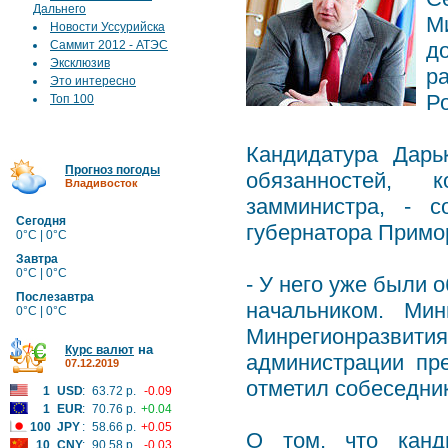
Дальнего
М
Новости Уссурийска
Саммит 2012 - АТЭС
д
Эксклюзив
р
Это интересно
Р
Топ 100
Кандидатура Дарь
Прогноз погоды
обязанностей, 
Владивосток
замминистра, - с
Сегодня
губернатора Примо
0°C | 0°C
Завтра
0°C | 0°C
- У него уже были 
Послезавтра
начальником. Ми
0°C | 0°C
Минрегионразвит
на
Курс валют
администрации пр
07.12.2019
отметил собеседник
1
USD
:
63.72 р.
-0.09
1
EUR
:
70.76 р.
+0.04
100
JPY
:
58.66 р.
+0.05
О том, что канд
10
CNY
:
90.58 р.
-0.03