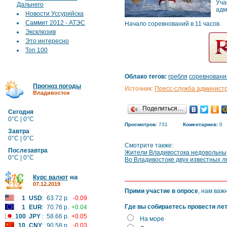
Уча
Дальнего
адм
Новости Уссурийска
Саммит 2012 - АТЭС
Начало соревнований в 11 часов.
Эксклюзив
Это интересно
Топ 100
Облако тегов:
гребля
соревновани
Прогноз погоды
Источник:
Пресс-служба админист
Владивосток
Поделиться…
Сегодня
0°C | 0°C
Просмотров:
731
Коментариев:
0
Завтра
0°C | 0°C
Смотрите также:
Послезавтра
Жители Владивостока недовольны, 
0°C | 0°C
Во Владивостоке двух известных л
на
Курс валют
07.12.2019
Прими участие в опросе
, нам важ
1
USD
:
63.72 р.
-0.09
Где вы собираетесь провести ле
1
EUR
:
70.76 р.
+0.04
100
JPY
:
58.66 р.
+0.05
На море
10
CNY
:
90.58 р.
-0.03