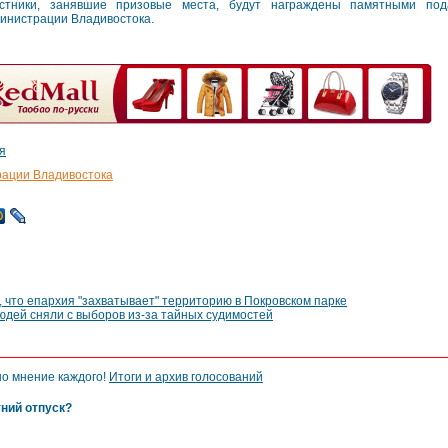
стники, занявшие призовые места, будут награждены памятными по
инистрации Владивостока.
я
рации Владивостока
что епархия "захватывает" территорию в Покровском парке
юдей сняли с выборов из-за тайных судимостей
но мнение каждого!
Итоги и архив голосований
тний отпуск?