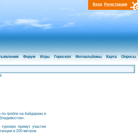
Вход
Регистрация
ъявления
Форум
Игры
Гороскоп
Фотоальбомы
Карта
Опросы
р
 по гребле на байдарках и
Владивосток».
 турнире примут участие
танции в 200 метров.