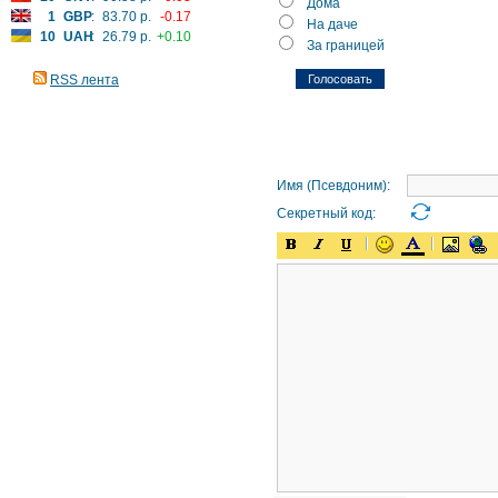
Дома
1
GBP
:
83.70 р.
-0.17
На даче
10
UAH
:
26.79 р.
+0.10
За границей
RSS лента
Имя (Псевдоним):
Секретный код: