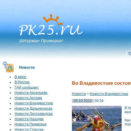
Г
Новости
В мире
В России
Во Владивостоке состоя
ГАИ сообщает
Новости Арсеньева
Новости
>
Новости Владивостока
Новости Артема
05.10.2012
09:39
Новости Владивостока
В п
Новости Дальнегорска
кан
Новости Лесозаводска
Новости Находки
Как
Новости Приморья
пор
Новости Спасска-