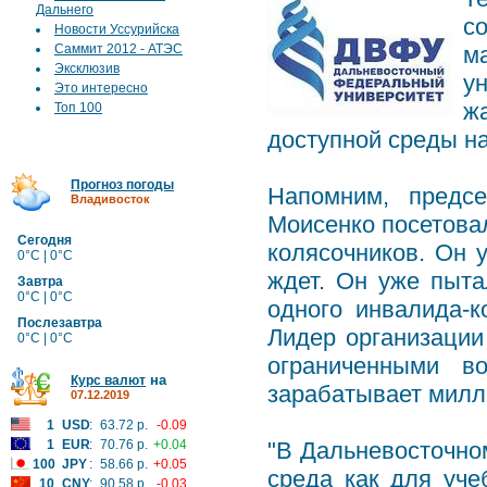
Дальнего
с
Новости Уссурийска
Саммит 2012 - АТЭС
м
Эксклюзив
у
Это интересно
ж
Топ 100
доступной среды на
Прогноз погоды
Напомним, предсе
Владивосток
Моисенко посетовал
Сегодня
колясочников. Он 
0°C | 0°C
ждет. Он уже пыта
Завтра
0°C | 0°C
одного инвалида-к
Послезавтра
Лидер организации
0°C | 0°C
ограниченными в
на
Курс валют
зарабатывает милл
07.12.2019
1
USD
:
63.72 р.
-0.09
1
EUR
:
70.76 р.
+0.04
"В Дальневосточно
100
JPY
:
58.66 р.
+0.05
среда как для уче
10
CNY
:
90.58 р.
-0.03