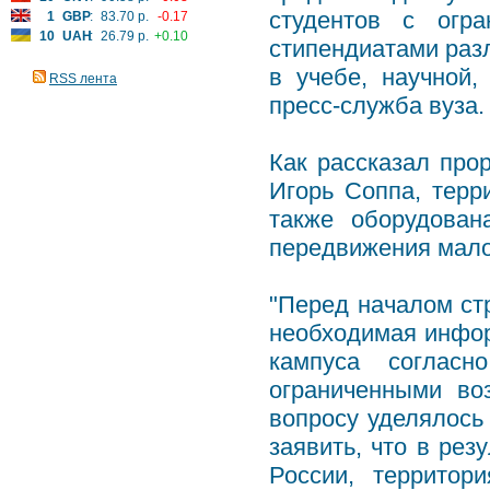
студентов с огра
1
GBP
:
83.70 р.
-0.17
10
UAH
:
26.79 р.
+0.10
стипендиатами раз
в учебе, научной,
RSS лента
пресс-служба вуза.
Как рассказал про
Игорь Соппа, терр
также оборудован
передвижения мал
"Перед началом ст
необходимая инфор
кампуса соглас
ограниченными во
вопросу уделялось
заявить, что в ре
России, территор