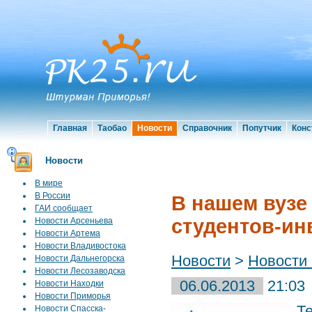
Главная
Таобао
Новости
Справочник
Попутчик
Конс
Новости
В мире
В России
В нашем вузе
ГАИ сообщает
студентов-ин
Новости Арсеньева
Новости Артема
Новости Владивостока
Новости
>
Новости
Новости Дальнегорска
Новости Лесозаводска
06.06.2013
21:03
Новости Находки
Новости Приморья
Т
Новости Спасска-