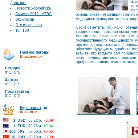
фак
Дальнего
пом
Новости Уссурийска
про
Саммит 2012 - АТЭС
основы оказания медицинской пом
медицинской документации и попр
Эксклюзив
Это интересно
Стоит отметить, что число потен
Топ 100
традиционно несколько выше, чем 
многом это связано с тем, что 
государственного медицинского 
прочие возможности для профессио
обучении будущих медработников.
Прогноз погоды
есть те, кто когда-то сам пришел
Владивосток
врач акушер-гинеколог высшей
профессионализмом далеко за пре
Сегодня
0°C | 0°C
Завтра
0°C | 0°C
Послезавтра
0°C | 0°C
на
Курс валют
07.12.2019
1
USD
:
63.72 р.
-0.09
1
EUR
:
70.76 р.
+0.04
100
JPY
:
58.66 р.
+0.05
10
CNY
:
90.58 р.
-0.03