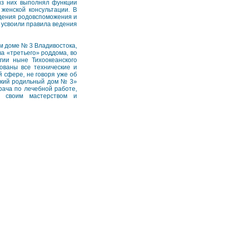
 из них выполнял функции
женской консультации. В
ждения родовспоможения и
 усвоили правила ведения
м доме № 3 Владивостока,
а «третьего» роддома, во
гии ныне Тихоокеанского
ованы все технические и
 сфере, не говоря уже об
еский родильный дом № 3»
врача по лечебной работе,
я своим мастерством и