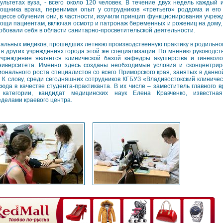
ультетах вуза, - всего около 120 человек. В течение двух недель каждый
ощника врача, перенимая опыт у сотрудников «третьего» роддома и его 
цессе обучения они, в частности, изучили принцип функционирования учре
ощи пациентам, включая осмотр и патронаж беременных и рожениц на дому,
обовали себя в области санитарно-просветительской деятельности.
циальных медиков, прошедших летнюю производственную практику в родильно
в других учреждениях города этой же специализации. По мнению руководств
учреждение является клинической базой кафедры акушерства и гинеколо
университета. Именно здесь созданы необходимые условия и сконцентрир
нального роста специалистов со всего Приморского края, занятых в данной
 К слову, среди сегодняшних сотрудников КГБУЗ «Владивостокский клинич
 сюда в качестве студента-практиканта. В их числе – заместитель главного 
 категории, кандидат медицинских наук Елена Кравченко, известна
делами краевого центра.