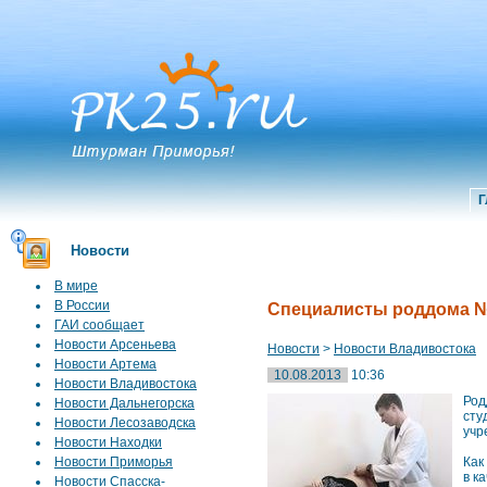
Г
Новости
В мире
В России
Специалисты роддома №
ГАИ сообщает
Новости Арсеньева
Новости
>
Новости Владивостока
Новости Артема
10.08.2013
10:36
Новости Владивостока
Род
Новости Дальнегорска
сту
Новости Лесозаводска
учр
Новости Находки
Новости Приморья
Как
в к
Новости Спасска-