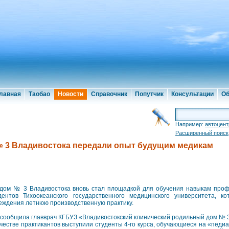
лавная
Таобао
Новости
Справочник
Попутчик
Консультации
Об
Например:
автоцент
Расширенный поиск
 3 Владивостока передали опыт будущим медикам
дом № 3 Владивостока вновь стал площадкой для обучения навыкам профе
дентов Тихоокеанского государственного медицинского университета, 
еждения летнюю производственную практику.
 сообщила главврач КГБУЗ «Владивостокский клинический родильный дом № 
ачестве практикантов выступили студенты 4-го курса, обучающиеся на «педи