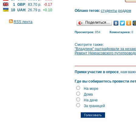
1
GBP
:
83.70 р.
-0.17
10
UAH
:
26.79 р.
+0.10
Облако тегов:
студенты
роддом
RSS лента
Поделиться…
Просмотров:
854
Коментариев:
0
Смотрите также:
"Владлинк" оштрафовали за незако
Ремонт Некрасовского путепровод
Прими участие в опросе
, нам важ
Где вы собираетесь провести ле
На море
Дома
На даче
За границей