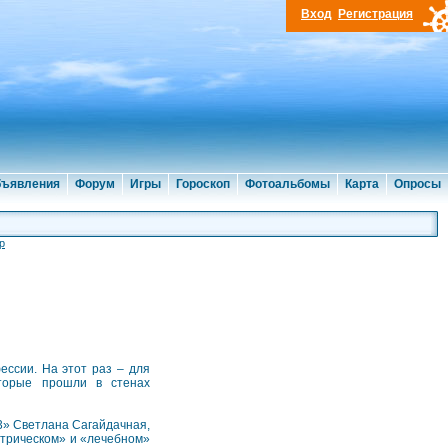
Вход
Регистрация
ъявления
Форум
Игры
Гороскоп
Фотоальбомы
Карта
Опросы
р
ссии. На этот раз – для
которые прошли в стенах
3» Светлана Сагайдачная,
атрическом» и «лечебном»