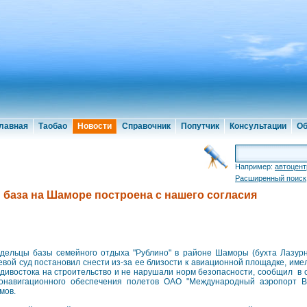
лавная
Таобао
Новости
Справочник
Попутчик
Консультации
Об
Например:
автоцент
Расширенный поиск
 база на Шаморе построена с нашего согласия
дельцы базы семейного отдыха "Рублино" в районе Шаморы (бухта Лазурн
евой суд постановил снести из-за ее близости к авиационной площадке, им
дивостока на строительство и не нарушали норм безопасности, сообщил в 
онавигационного обеспечения полетов ОАО "Международный аэропорт В
мов.