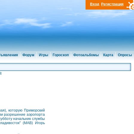
Вход
Регистрация
ъявления
Форум
Игры
Гороскоп
Фотоальбомы
Карта
Опросы
р
ая), которую Приморский
ели разрешение аэропорта
субботу начальник службы
ладивосток" (МАВ) Игорь