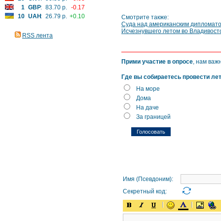
1
GBP
:
83.70 р.
-0.17
10
UAH
:
26.79 р.
+0.10
Смотрите также:
Суда над американским дипломатом
Исчезнувшего летом во Владивост
RSS лента
Прими участие в опросе
, нам важ
Где вы собираетесь провести ле
На море
Дома
На даче
За границей
Имя (Псевдоним):
Секретный код: