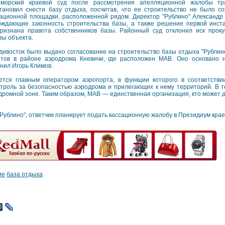
морский краевой суд после рассмотрения апелляционной жалобы тр
тановил снести базу отдыха, посчитав, что ее строительство не было со
ационной площадки, расположенной рядом. Директор "Рублино" Александр 
ерждающие законность строительства базы, а также решение первой инст
ризнана правота собственников базы. Районный суд отклонил иск прок
зы объекта.
восток было выдано согласование на строительство базы отдыха "Рублино
етов в районе аэродрома Кневичи, где расположен МАВ. Оно основано 
нил Игорь Климов.
ется главным оператором аэропорта, в функции которого в соответств
троль за безопасностью аэродрома и прилегающих к нему территорий. В 
дромной зоне. Таким образом, МАВ — единственная организация, кто может 
Рублино", ответчик планирует подать кассационную жалобу в Президиум крае
ие
база отдыха