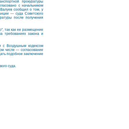
анспортной прокуратуры
гласовано с начальником
Валуев сообщил о том, у
анции — суда Советского
уратуры после получения
", так как ее размещение
на требованиях закона и
ии с Воздушным кодексом
том числе — согласование
дать подобное заключение
вого суда.