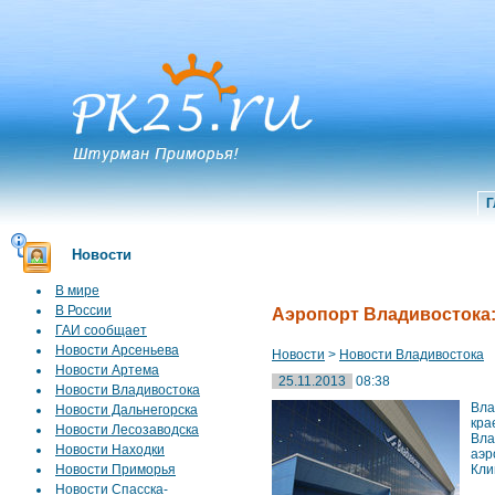
Г
Новости
В мире
В России
Аэропорт Владивостока:
ГАИ сообщает
Новости Арсеньева
Новости
>
Новости Владивостока
Новости Артема
25.11.2013
08:38
Новости Владивостока
Вла
Новости Дальнегорска
кра
Новости Лесозаводска
Вла
Новости Находки
аэр
Новости Приморья
Кли
Новости Спасска-