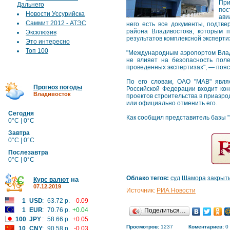
При
Дальнего
пос
Новости Уссурийска
ави
Саммит 2012 - АТЭС
него есть все документы, подтв
района Владивостока, которым п
Эксклюзив
результатов комплексной эксперти
Это интересно
Топ 100
"Международным аэропортом Влади
не влияет на безопасность пол
проведенных экспертизах", — пояс
По его словам, ОАО "МАВ" явля
Прогноз погоды
Российской Федерации входит кон
Владивосток
проектов строительства в приаэро
или официально отменить его.
Сегодня
Как сообщил представитель базы "
0°C | 0°C
Завтра
0°C | 0°C
Послезавтра
0°C | 0°C
Облако тегов:
суд
Шамора
закрыт
на
Курс валют
07.12.2019
Источник:
РИА Новости
1
USD
:
63.72 р.
-0.09
1
EUR
:
70.76 р.
+0.04
Поделиться…
100
JPY
:
58.66 р.
+0.05
Просмотров:
1237
Коментариев:
0
10
CNY
:
90.58 р.
-0.03