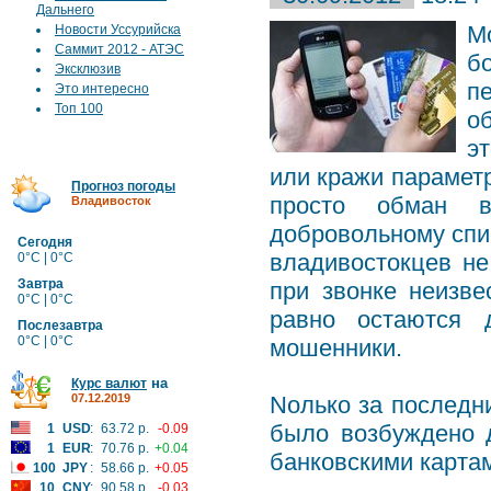
Дальнего
М
Новости Уссурийска
Саммит 2012 - АТЭС
б
Эксклюзив
п
Это интересно
Топ 100
о
э
или кражи параметр
Прогноз погоды
просто обман в
Владивосток
добровольному спи
Сегодня
владивостокцев не
0°C | 0°C
Завтра
при звонке неизве
0°C | 0°C
равно остаются 
Послезавтра
0°C | 0°C
мошенники.
на
Курс валют
07.12.2019
Nолько за последн
было возбуждено 
1
USD
:
63.72 р.
-0.09
1
EUR
:
70.76 р.
+0.04
банковскими картам
100
JPY
:
58.66 р.
+0.05
10
CNY
:
90.58 р.
-0.03