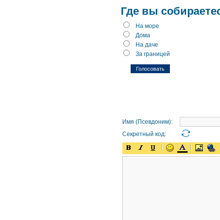
Где вы собираете
На море
Дома
На даче
За границей
Имя (Псевдоним):
Секретный код: