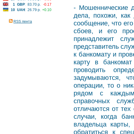
1
GBP
:
83.70 р.
-0.17
- Мошеннические 
10
UAH
:
26.79 р.
+0.10
дела, похожи, как
RSS лента
сообщение, что его
сбоев, и его про
принадлежит слу
представитель служ
к банкомату и про
карту в банкомат
проводить опре
задумываются, чт
операции, то о ник
рядом с каждым
справочных служ
отличаются от тех 
случаи, когда ба
владельца карты, 
обратиться к спе