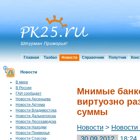
Главная
Таобао
Новости
Справочник
Попутчик
Конс
Новости
В мире
В России
Мнимые банк
ГАИ сообщает
виртуозно ра
Новости Арсеньева
Новости Артема
суммы
Новости Владивостока
Новости Дальнегорска
Новости Лесозаводска
Новости
>
Новости
Новости Находки
Новости Приморья
30.09.2012
18:24
Новости Спасска-