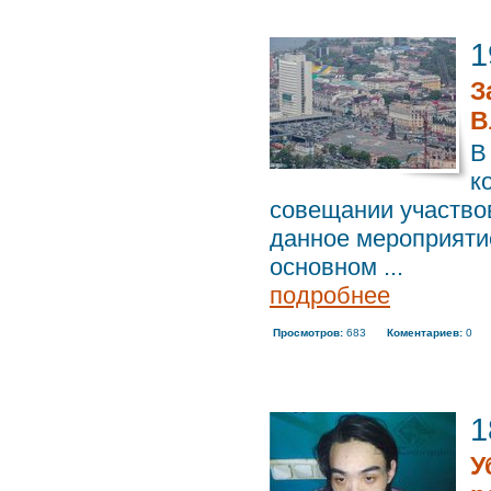
1
З
В
В
к
совещании участво
данное мероприяти
основном ...
подробнее
Просмотров:
683
Коментариев:
0
1
У