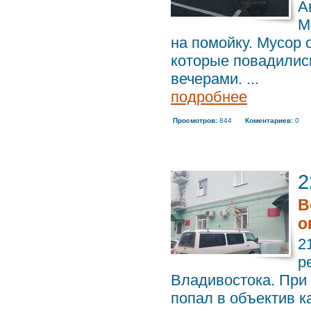
А
М
на помойку. Мусор
которые повадилис
вечерами. ...
подробнее
Просмотров:
844
Коментариев:
0
2
В
о
2
р
Владивостока. При 
попал в объектив к