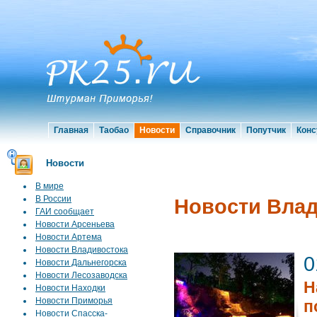
Главная
Таобао
Новости
Справочник
Попутчик
Конс
Новости
В мире
В России
Новости Вла
ГАИ сообщает
Новости Арсеньева
Новости Артема
Новости Владивостока
0
Новости Дальнегорска
Новости Лесозаводска
Н
Новости Находки
Новости Приморья
п
Новости Спасска-