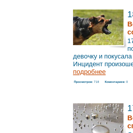
1
В
с
1
п
девочку и покусала
Инцидент произошел
подробнее
Просмотров:
718
Коментариев:
0
1
В
с