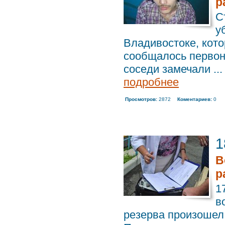
р
С
у
Владивостоке, кото
сообщалось первона
соседи замечали ...
подробнее
Просмотров:
2872
Коментариев:
0
1
В
р
1
в
резерва произошел 