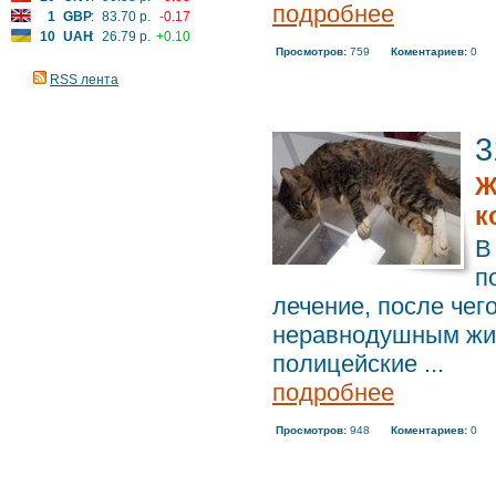
подробнее
1
GBP
:
83.70 р.
-0.17
10
UAH
:
26.79 р.
+0.10
Просмотров:
759
Коментариев:
0
RSS лента
3
Ж
к
В
п
лечение, после чег
неравнодушным жит
полицейские ...
подробнее
Просмотров:
948
Коментариев:
0