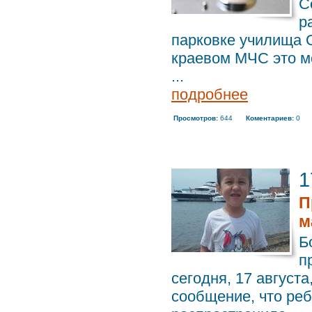
С
р
парковке училища О
краевом МЧС это м
...
подробнее
Просмотров:
644
Коментариев:
0
1
П
м
Б
п
сегодня, 17 август
сообщение, что ре