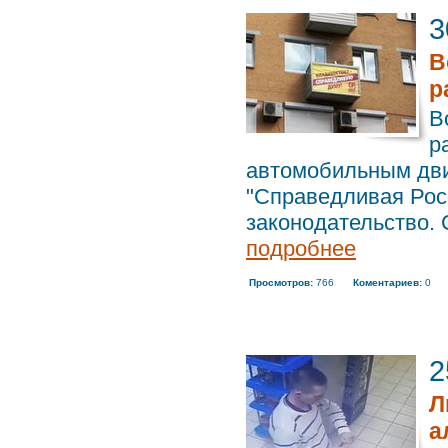
3
В
р
В
р
автомобильным дв
"Справедливая Рос
законодательство. 
подробнее
Просмотров:
766
Коментариев:
0
2
Л
а