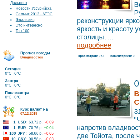
Дальнего
В
Новости Уссурийска
Р
Саммит 2012 - АТЭС
реконструкции ярк
Эксклюзив
Это интересно
яркость и красоту 
Топ 100
столицы, ...
подробнее
Прогноз погоды
Просмотров:
953
Коментариев:
0
Владивосток
Сегодня
0°C | 0°C
0
Завтра
0°C | 0°C
В
Послезавтра
0°C | 0°C
C
на
Курс валют
3
07.12.2019
"
1
USD
:
63.72 р.
-0.09
напротив владивос
1
EUR
:
70.76 р.
+0.04
100
JPY
:
58.66 р.
+0.05
две Тойота, после ч
10
CNY
:
90.58 р.
-0.03