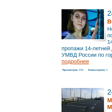
2
В
Н
п
1
пропажи 14-летней
УМВД России по гор
подробнее
Просмотров:
959
Коментариев:
0
2
М
М